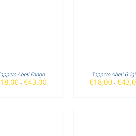
Tappeto Abeti Fango
Tappeto Abeti Grigi
Fascia
18,00
€
43,00
€
18,00
€
43,
-
-
di
prezzo:
da
€18,00
a
€43,00