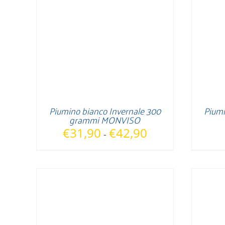
Piumino bianco Invernale 300
Piumi
grammi MONVISO
Fascia
€
31,90
€
42,90
-
di
prezzo:
da
€31,90
a
€42,90