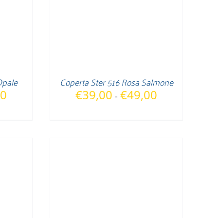
Opale
Coperta Ster 516 Rosa Salmone
Fascia
Fascia
00
€
39,00
€
49,00
-
di
di
prezzo:
prezzo:
da
da
€39,00
€39,00
a
a
€49,00
€49,00