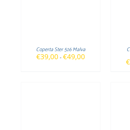
Coperta Ster 516 Malva
C
Fascia
€
39,00
€
49,00
-
€
di
prezzo:
da
€39,00
a
€49,00