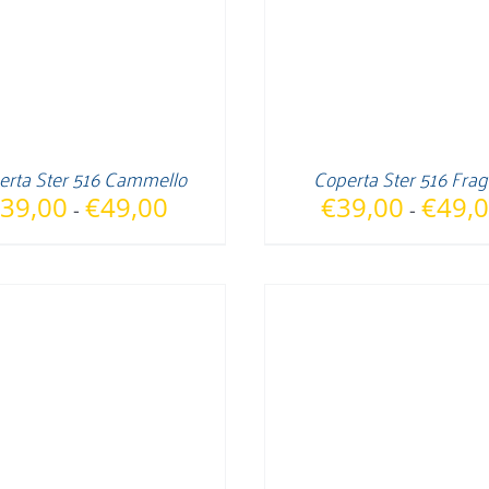
erta Ster 516 Cammello
Coperta Ster 516 Frag
Fascia
39,00
€
49,00
€
39,00
€
49,
-
-
di
prezzo:
da
€39,00
a
€49,00