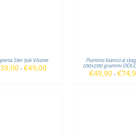
perta Ster 516 Visone
Piumino bianco 4 stag
100+200 grammi DOLO
Fascia
39,00
€
49,00
-
€
49,90
€
74,
-
di
prezzo:
da
€39,00
a
€49,00