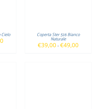
 Cielo
Coperta Ster 516 Bianco
Naturale
Fascia
00
Fascia
€
39,00
€
49,00
-
di
di
prezzo:
prezzo:
da
da
€39,00
€39,00
a
a
€49,00
€49,00