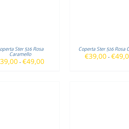
operta Ster 516 Rosa
Coperta Ster 516 Rosa 
Caramello
€
39,00
€
49,
-
Fascia
39,00
€
49,00
-
di
prezzo:
da
€39,00
a
€49,00