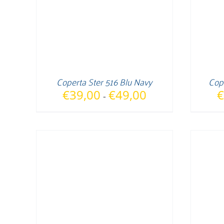
Coperta Ster 516 Blu Navy
Cop
Fascia
€
39,00
€
49,00
€
-
di
prezzo:
da
€39,00
a
€49,00