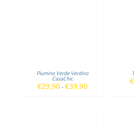
Piumino Verde Verdino
CasaChic
€
Fascia
€
29,90
€
39,90
-
di
prezzo:
da
€29,90
a
€39,90