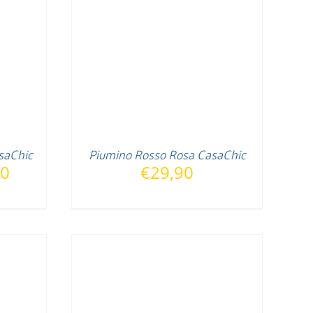
saChic
Piumino Rosso Rosa CasaChic
Fascia
90
€
29,90
di
prezzo:
da
€29,90
a
€39,90