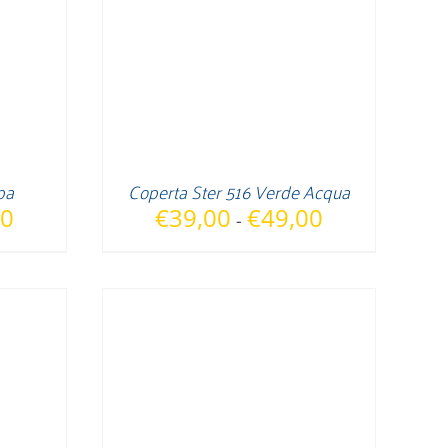
pa
Coperta Ster 516 Verde Acqua
Fascia
Fascia
00
€
39,00
€
49,00
-
di
di
prezzo:
prezzo:
da
da
€39,00
€39,00
a
a
€49,00
€49,00