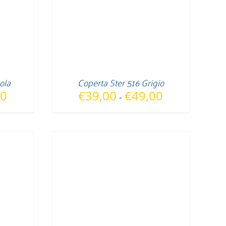
ola
Coperta Ster 516 Grigio
Fascia
Fascia
00
€
39,00
€
49,00
-
di
di
prezzo:
prezzo:
da
da
€39,00
€39,00
a
a
€49,00
€49,00