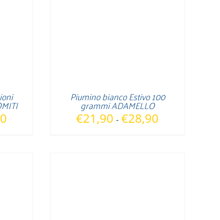
ioni
Piumino bianco Estivo 100
MITI
grammi ADAMELLO
Fascia
Fascia
90
€
21,90
€
28,90
-
di
di
prezzo:
prezzo:
da
da
€49,90
€21,90
a
a
€74,90
€28,90