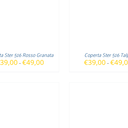
a Ster 516 Rosso Granata
Coperta Ster 516 Tal
Fascia
39,00
€
49,00
€
39,00
€
49,
-
-
di
prezzo:
da
€39,00
a
€49,00