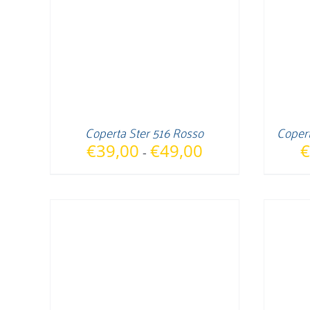
Coperta Ster 516 Rosso
Copert
Fascia
€
39,00
€
49,00
€
-
di
prezzo:
da
€39,00
a
€49,00