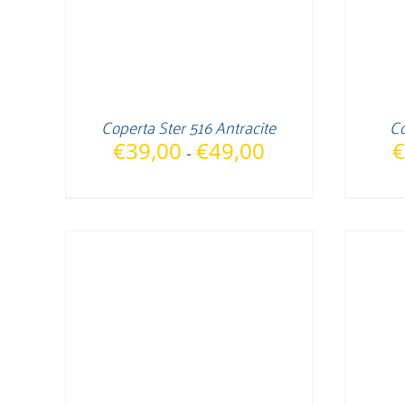
Coperta Ster 516 Antracite
Co
Fascia
€
39,00
€
49,00
€
-
di
prezzo:
da
€39,00
a
€49,00