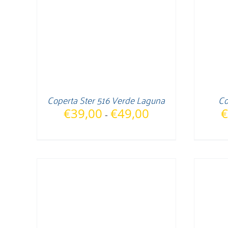
Coperta Ster 516 Verde Laguna
Co
Fascia
€
39,00
€
49,00
€
-
di
prezzo:
da
€39,00
a
€49,00