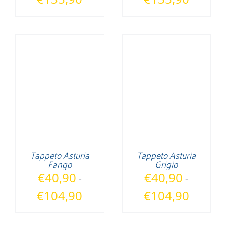
di
di
prezzo:
prezzo:
da
da
€40,90
€40,90
a
a
€135,90
€135,90
Tappeto Asturia
Tappeto Asturia
Fango
Grigio
€
40,90
€
40,90
-
-
Fascia
Fascia
€
104,90
€
104,90
di
di
prezzo:
prezzo: