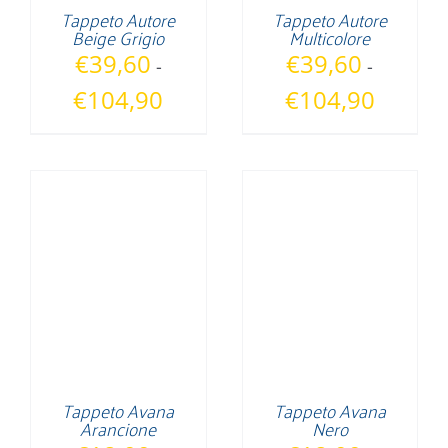
Tappeto Autore
Tappeto Autore
Beige Grigio
Multicolore
€
39,60
€
39,60
-
-
Fascia
Fascia
€
104,90
€
104,90
di
di
prezzo:
prezzo:
da
da
€39,60
€39,60
a
a
€104,90
€104,90
Tappeto Avana
Tappeto Avana
Arancione
Nero