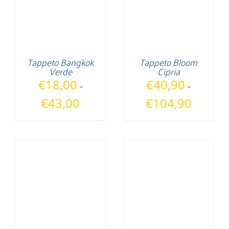
Tappeto Bangkok
Tappeto Bloom
Verde
Cipria
€
18,00
€
40,90
-
-
Fascia
Fascia
€
43,00
€
104,90
di
di
prezzo:
prezzo:
da
da
€18,00
€40,90
a
a
€43,00
€104,90