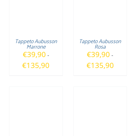
Tappeto Aubusson
Tappeto Aubusson
Marrone
Rosa
€
39,90
€
39,90
-
-
Fascia
Fascia
€
135,90
€
135,90
di
di
prezzo:
prezzo:
da
da
€39,90
€39,90
a
a
€135,90
€135,90