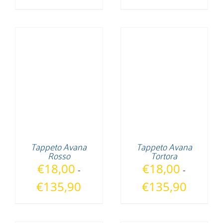
di
di
prezzo:
prezzo:
da
da
€18,00
€18,00
a
a
€135,90
€135,90
Tappeto Avana
Tappeto Avana
Rosso
Tortora
€
18,00
€
18,00
-
-
Fascia
Fascia
€
135,90
€
135,90
di
di
prezzo:
prezzo: