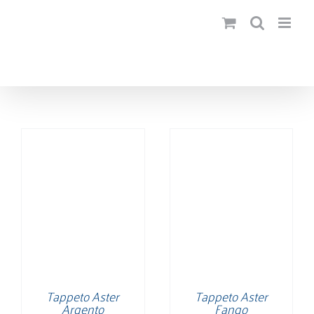
Salta
al
contenuto
Tappeto Aster
Tappeto Aster
Argento
Fango