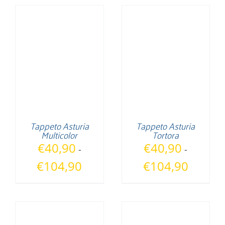
da
da
€40,90
€40,90
a
a
€104,90
€104,90
Tappeto Asturia
Tappeto Asturia
Multicolor
Tortora
€
40,90
€
40,90
-
-
Fascia
Fascia
€
104,90
€
104,90
di
di
prezzo:
prezzo:
da
da
€40,90
€40,90