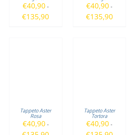
€
40,90
€
40,90
-
-
Fascia
Fascia
€
135,90
€
135,90
di
di
prezzo:
prezzo:
da
da
€40,90
€40,90
a
a
€135,90
€135,90
Tappeto Aster
Tappeto Aster
Rosa
Tortora
€
40,90
€
40,90
-
-
Fascia
Fascia
€
135,90
€
135,90