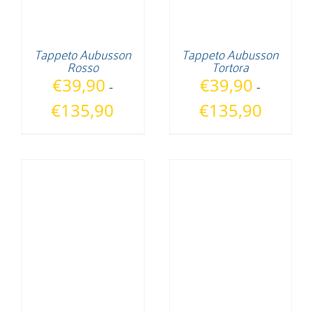
Tappeto Aubusson
Tappeto Aubusson
Rosso
Tortora
€
39,90
€
39,90
-
-
Fascia
Fascia
€
135,90
€
135,90
di
di
prezzo:
prezzo:
da
da
€39,90
€39,90
a
a
€135,90
€135,90