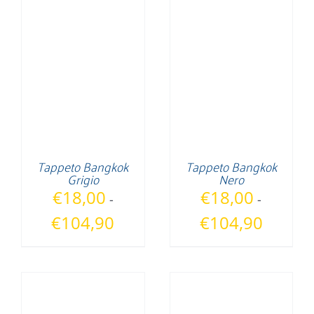
da
da
€18,00
€18,00
a
a
€135,90
€135,90
Tappeto Bangkok
Tappeto Bangkok
Grigio
Nero
€
18,00
€
18,00
-
-
Fascia
Fascia
€
104,90
€
104,90
di
di
prezzo:
prezzo:
da
da
€18,00
€18,00
a
a