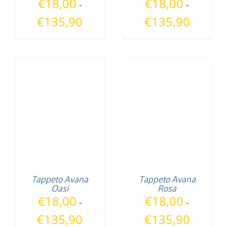
€
18,00
€
18,00
-
-
Fascia
Fascia
€
135,90
€
135,90
di
di
prezzo:
prezzo:
da
da
€18,00
€18,00
a
a
€135,90
€135,90
Tappeto Avana
Tappeto Avana
Oasi
Rosa
€
18,00
€
18,00
-
-
Fascia
Fascia
€
135,90
€
135,90