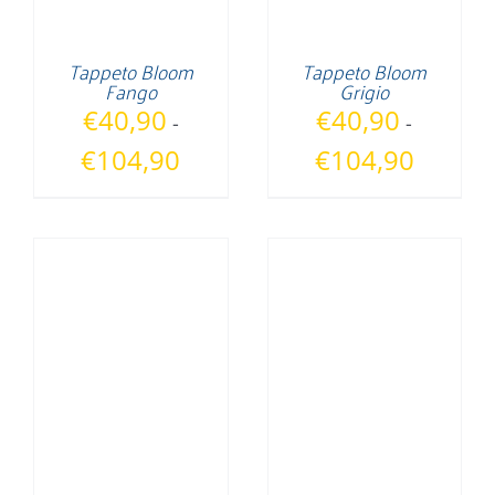
Tappeto Bloom
Tappeto Bloom
Fango
Grigio
€
40,90
€
40,90
-
-
Fascia
Fascia
€
104,90
€
104,90
di
di
prezzo:
prezzo:
da
da
€40,90
€40,90
a
a
€104,90
€104,90