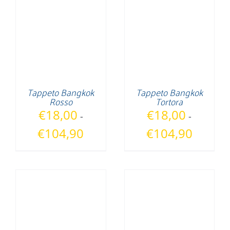
€104,90
€104,90
Tappeto Bangkok
Tappeto Bangkok
Rosso
Tortora
€
18,00
€
18,00
-
-
Fascia
Fascia
€
104,90
€
104,90
di
di
prezzo:
prezzo:
da
da
€18,00
€18,00
a
a
€104,90
€104,90