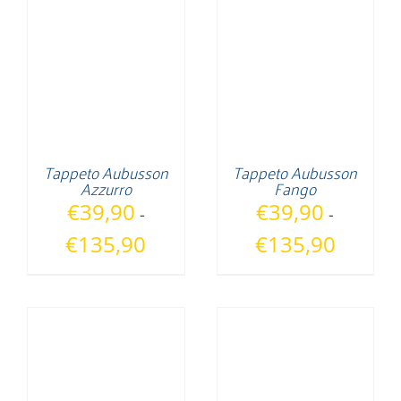
a
a
€104,90
€104,90
Tappeto Aubusson
Tappeto Aubusson
Azzurro
Fango
€
39,90
€
39,90
-
-
Fascia
Fascia
€
135,90
€
135,90
di
di
prezzo:
prezzo:
da
da
€39,90
€39,90
a
a
€135,90
€135,90