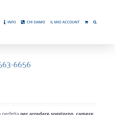
INFO
CHI SIAMO
IL MIO ACCOUNT
563-6656
a perfetta
per arredare soggiorno
,
camere