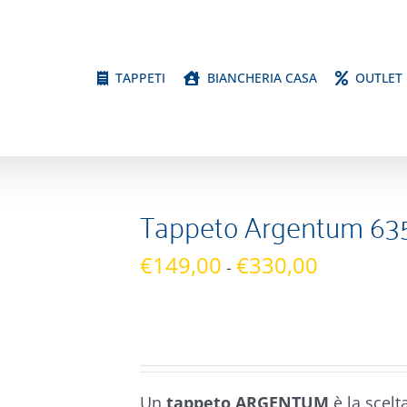
TAPPETI
BIANCHERIA CASA
OUTLET
Tappeto Argentum 63
Fascia
€
149,00
€
330,00
-
di
prezzo:
da
€149,00
a
Un
tappeto ARGENTUM
è la scelt