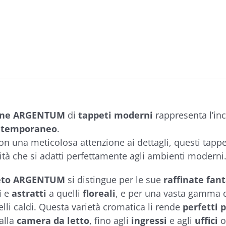
ione ARGENTUM
di
tappeti moderni
rappresenta l’inc
ntemporaneo
.
con una meticolosa attenzione ai dettagli, questi tapp
lità che si adatti perfettamente agli ambienti moderni
eto ARGENTUM
si distingue per le sue
raffinate fan
i
e
astratti
a quelli
floreali
, e per una vasta gamma d
elli caldi. Questa varietà cromatica li rende
perfetti 
alla
camera da letto
, fino agli
ingressi
e agli
uffici