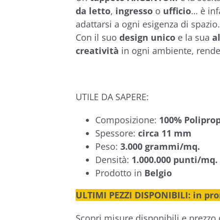
€330,00
da letto
,
ingresso
o
ufficio
… è inf
adattarsi a ogni esigenza di spazio.
Con il suo
design unico
e la sua
al
creatività
in ogni ambiente, rende
UTILE DA SAPERE:
Composizione:
100% Poliprop
Spessore:
circa 11 mm
Peso:
3.000 grammi/mq.
Densità:
1.000.000 punti/mq.
Prodotto in
Belgio
ULTIMI PEZZI DISPONIBILI: in pr
Scopri misure disponibili e prezzo