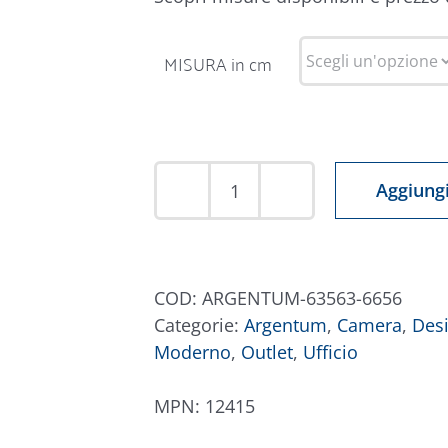
MISURA in cm
Aggiungi
Tappeto
Argentum
63563-
6656
COD:
ARGENTUM-63563-6656
quantità
Categorie:
Argentum
,
Camera
,
Desi
Moderno
,
Outlet
,
Ufficio
MPN:
12415