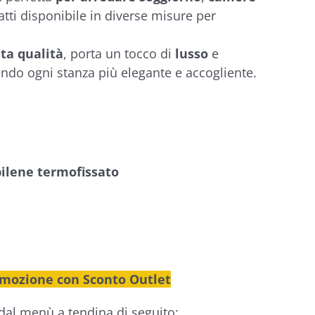
atti disponibile in diverse misure per
ta qualità
, porta un tocco di
lusso
e
ndo ogni stanza più elegante e accogliente.
ilene termofissato
omozione con Sconto Outlet
 dal menù a tendina di seguito: