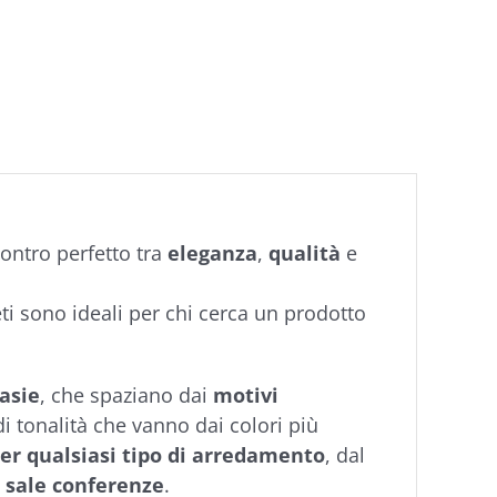
ontro perfetto tra
eleganza
,
qualità
e
eti sono ideali per chi cerca un prodotto
.
tasie
, che spaziano dai
motivi
i tonalità che vanno dai colori più
per qualsiasi tipo di arredamento
, dal
o
sale conferenze
.