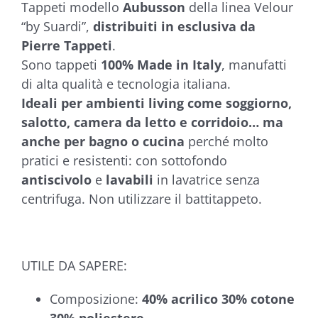
Tappeti modello
Aubusson
della linea Velour
€135,90
“by Suardi”,
distribuiti in esclusiva da
Pierre Tappeti
.
Sono tappeti
100% Made in Italy
, manufatti
di alta qualità e tecnologia italiana.
Ideali per ambienti living come soggiorno,
salotto, camera da letto e corridoio… ma
anche per bagno o cucina
perché molto
pratici e resistenti: con sottofondo
antiscivolo
e
lavabili
in lavatrice senza
centrifuga. Non utilizzare il battitappeto.
UTILE DA SAPERE:
Composizione:
40% acrilico 30% cotone