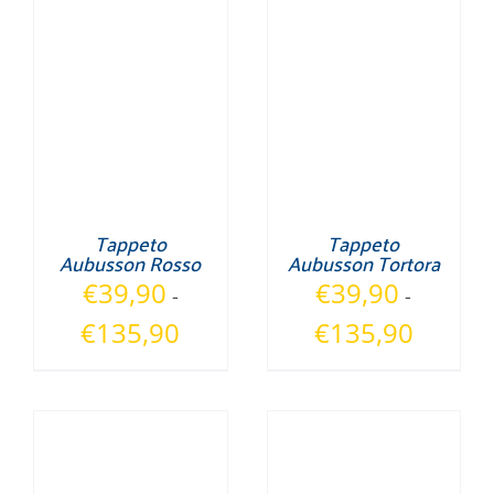
Tappeto
Tappeto
Aubusson Rosso
Aubusson Tortora
€
39,90
€
39,90
-
-
Fascia
Fascia
€
135,90
€
135,90
di
di
prezzo:
prezzo:
da
da
€39,90
€39,90
a
a