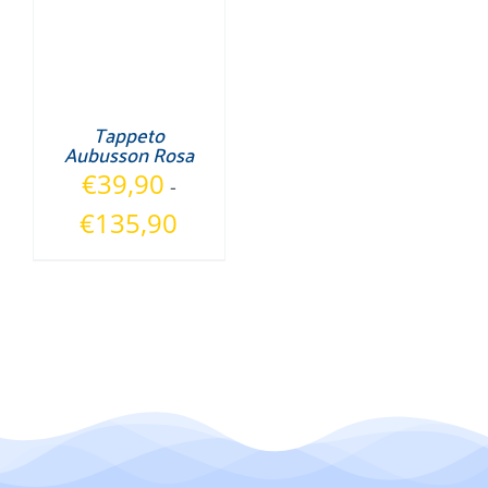
Tappeto
Aubusson Rosa
€
39,90
-
Fascia
€
135,90
di
prezzo:
da
€39,90
a
€135,90