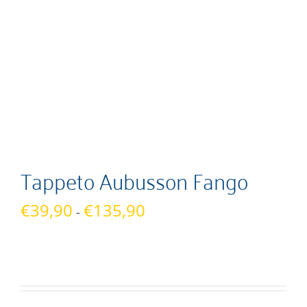
Tappeto Aubusson Fango
Fascia
€
39,90
€
135,90
-
di
prezzo:
da
€39,90
a