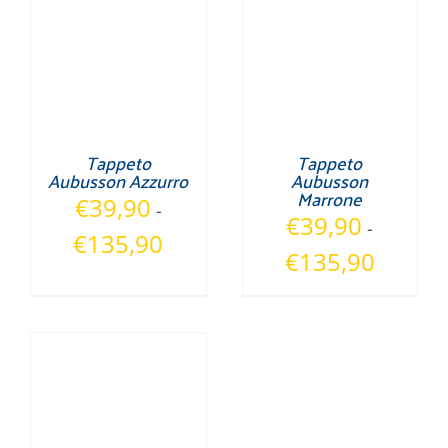
€135,90
€135,90
Tappeto
Tappeto
Aubusson Azzurro
Aubusson
Marrone
€
39,90
-
€
39,90
-
Fascia
€
135,90
Fascia
€
135,90
di
di
prezzo:
prezzo:
da
da
€39,90
€39,90
a
a
€135,90
€135,90