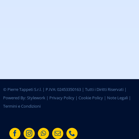
©
Pierre Tappeti S.r.l. | P.IVA: 02453350163 | Tutti i Diritti Riservati |
Powered By:
Stylework
|
Privacy Policy
|
Cookie Policy
|
Note Legali
|
Termini e Condizioni