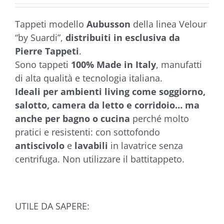
€135,90
5.00
su 5 su
base di
Tappeti modello
Aubusson
della linea Velour
recensioni
“by Suardi”,
distribuiti in esclusiva da
Pierre Tappeti
.
Sono tappeti
100% Made in Italy
, manufatti
di alta qualità e tecnologia italiana.
Ideali per ambienti living come soggiorno,
salotto, camera da letto e corridoio… ma
anche per bagno o cucina
perché molto
pratici e resistenti: con sottofondo
antiscivolo
e
lavabili
in lavatrice senza
centrifuga. Non utilizzare il battitappeto.
UTILE DA SAPERE: