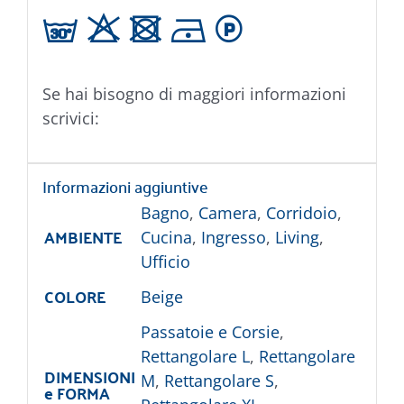
g H U D L
Se hai bisogno di maggiori informazioni
scrivici:
Informazioni aggiuntive
Bagno
,
Camera
,
Corridoio
,
AMBIENTE
Cucina
,
Ingresso
,
Living
,
Ufficio
COLORE
Beige
Passatoie e Corsie
,
Rettangolare L
,
Rettangolare
DIMENSIONI
M
,
Rettangolare S
,
e FORMA