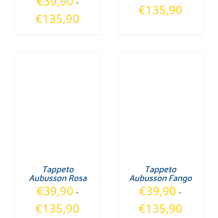
€
39,90
-
Fascia
€
135,90
Fascia
€
135,90
di
di
prezzo:
prezzo:
da
da
€39,90
€39,90
a
a
€135,90
€135,90
Tappeto
Tappeto
Aubusson Rosa
Aubusson Fango
€
39,90
€
39,90
-
-
Fascia
Fascia
€
135,90
€
135,90