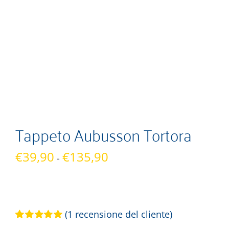
Tappeto Aubusson Tortora
Fascia
€
39,90
€
135,90
-
di
prezzo:
da
€39,90
(
1
recensione del cliente)
a
Valutato
1