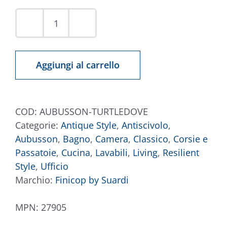
Tappeto
Aubusson
Tortora
Aggiungi al carrello
quantità
COD:
AUBUSSON-TURTLEDOVE
Categorie:
Antique Style
,
Antiscivolo
,
Aubusson
,
Bagno
,
Camera
,
Classico
,
Corsie e
Passatoie
,
Cucina
,
Lavabili
,
Living
,
Resilient
Style
,
Ufficio
Marchio:
Finicop by Suardi
MPN:
27905