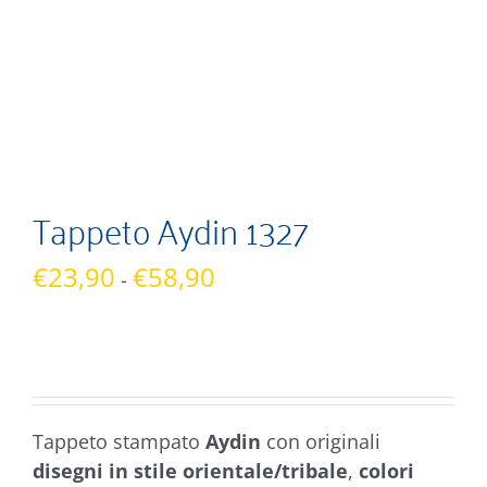
Tappeto Aydin 1327
Fascia
€
23,90
€
58,90
-
di
prezzo:
da
€23,90
a
Tappeto stampato
Aydin
con originali
€58,90
disegni in stile orientale/tribale
,
colori