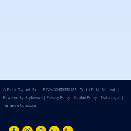
©
Pierre Tappeti S.r.l. | P.IVA: 02453350163 | Tutti i Diritti Riservati |
Powered By:
Stylework
|
Privacy Policy
|
Cookie Policy
|
Note Legali
|
Termini e Condizioni