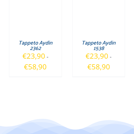
Tappeto Aydin
Tappeto Aydin
2362
1538
€
23,90
€
23,90
-
-
Fascia
Fascia
€
58,90
€
58,90
di
di
prezzo:
prezzo:
da
da
€23,90
€23,90
a
a
€58,90
€58,90