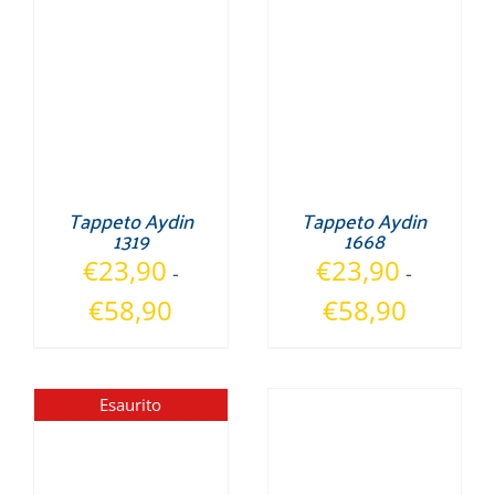
Tappeto Aydin
Tappeto Aydin
1319
1668
€
23,90
€
23,90
-
-
Fascia
Fascia
€
58,90
€
58,90
di
di
prezzo:
prezzo:
da
da
Esaurito
€23,90
€23,90
a
a
€58,90
€58,90