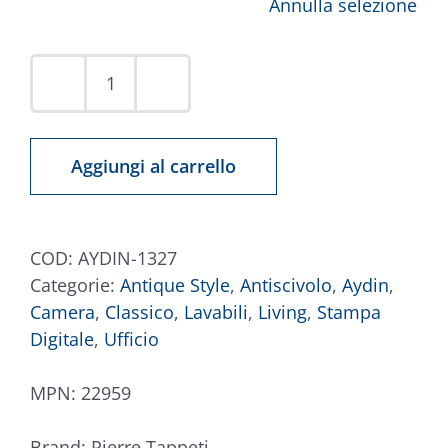
Annulla selezione
Tappeto
Aydin
1327
Aggiungi al carrello
quantità
COD:
AYDIN-1327
Categorie:
Antique Style
,
Antiscivolo
,
Aydin
,
Camera
,
Classico
,
Lavabili
,
Living
,
Stampa
Digitale
,
Ufficio
MPN:
22959
Brand:
Pierre Tappeti