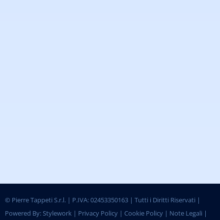
©
Pierre Tappeti S.r.l. | P.IVA: 02453350163 | Tutti i Diritti Riservati |
Powered By:
Stylework
|
Privacy Policy
|
Cookie Policy
|
Note Legali
|