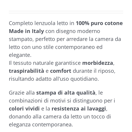
da
€34,90
a
Completo lenzuola letto in
100% puro cotone
€48,90
Made in Italy
con disegno moderno
stampato, perfetto per arredare la camera da
letto con uno stile contemporaneo ed
elegante.
Il tessuto naturale garantisce
morbidezza
,
traspirabilità
e
comfort
durante il riposo,
risultando adatto all’uso quotidiano.
Grazie alla
stampa di alta qualità
, le
combinazioni di motivi si distinguono per i
colori vividi
e la
resistenza ai lavaggi
,
donando alla camera da letto un tocco di
eleganza contemporanea.