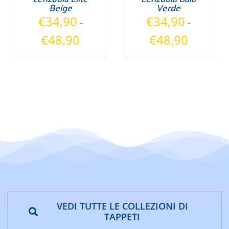
Beige
Verde
€
34,90
€
34,90
-
-
Fascia
Fascia
€
48,90
€
48,90
di
di
prezzo:
prezzo:
da
da
€34,90
€34,90
a
a
€48,90
€48,90
VEDI TUTTE LE COLLEZIONI DI
TAPPETI