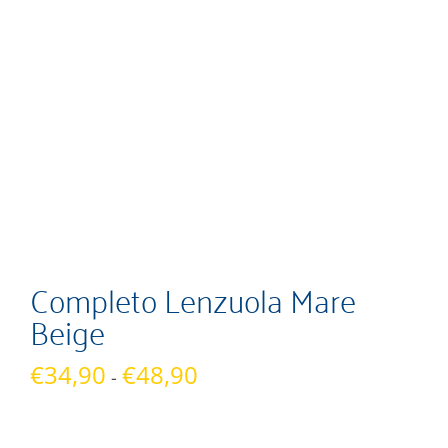
Completo Lenzuola Mare
Beige
Fascia
€
34,90
€
48,90
-
di
prezzo: