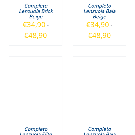
Completo
Completo
Lenzuola Brick
Lenzuola Baia
Beige
Beige
€
34,90
€
34,90
-
-
Fascia
Fascia
€
48,90
€
48,90
di
di
prezzo:
prezzo:
da
da
€34,90
€34,90
a
a
€48,90
€48,90
Completo
Completo
Lenzuola Elite
Lenzuola Baia