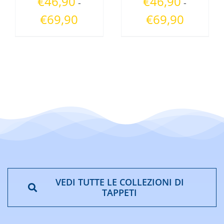
€
46,90
€
46,90
-
-
Fascia
Fascia
€
69,90
€
69,90
di
di
prezzo:
prezzo:
da
da
€46,90
€46,90
a
a
€69,90
€69,90
VEDI TUTTE LE COLLEZIONI DI
TAPPETI