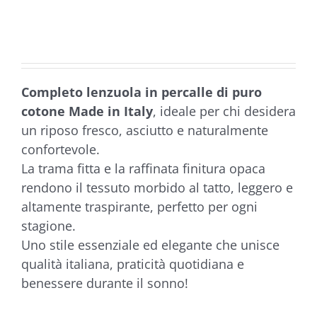
di
prezzo:
da
€46,90
a
Completo lenzuola in percalle di puro
€69,90
cotone Made in Italy
, ideale per chi desidera
un riposo fresco, asciutto e naturalmente
confortevole.
La trama fitta e la raffinata finitura opaca
rendono il tessuto morbido al tatto, leggero e
altamente traspirante, perfetto per ogni
stagione.
Uno stile essenziale ed elegante che unisce
qualità italiana, praticità quotidiana e
benessere durante il sonno!