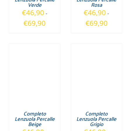
Verde
Rosa
€
46,90
€
46,90
-
-
Fascia
Fascia
€
69,90
€
69,90
di
di
prezzo:
prezzo:
da
da
€46,90
€46,90
a
a
€69,90
€69,90
Completo
Completo
Lenzuola Percalle
Lenzuola Percalle
Beige
Grigio