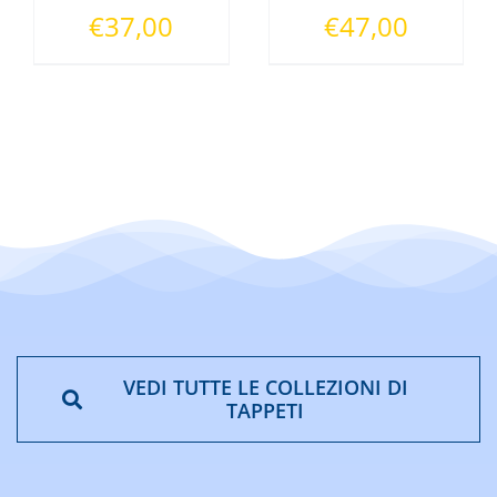
Fascia
Fascia
€
37,00
€
47,00
di
di
prezzo:
prezzo:
da
da
€24,00
€29,00
a
a
€37,00
€47,00
VEDI TUTTE LE COLLEZIONI DI
TAPPETI