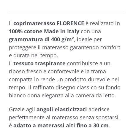
da
€27,00
a
Il
coprimaterasso FLORENCE
è realizzato in
€37,00
100% cotone Made in Italy
con una
grammatura di 400 g/m²
, ideale per
proteggere il materasso garantendo comfort
e durata nel tempo.
Il
tessuto traspirante
contribuisce a un
riposo fresco e confortevole e la trama
compatta lo rende un prodotto durevole nel
tempo. Il raffinato disegno classico su fondo
bianco dona eleganza alla camera da letto.
Grazie agli
angoli elasticizzati
aderisce
perfettamente al materasso senza spostarsi,
è
adatto a materassi alti fino a 30 cm
.