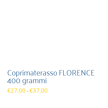
Coprimaterasso FLORENCE
400 grammi
Fascia
€
27,00
€
37,00
-
di
prezzo: