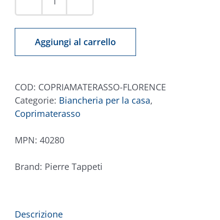
Coprimaterasso
FLORENCE
400
Aggiungi al carrello
grammi
quantità
COD:
COPRIAMATERASSO-FLORENCE
Categorie:
Biancheria per la casa
,
Coprimaterasso
MPN:
40280
Brand:
Pierre Tappeti
Descrizione