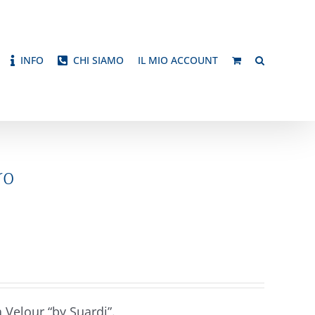
INFO
CHI SIAMO
IL MIO ACCOUNT
ro
a Velour “by Suardi”.