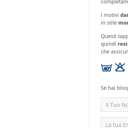
completa
I motivi
da
in stile
mo
Questi tapp
quindi
resi
che assicu
h H
Se hai biso