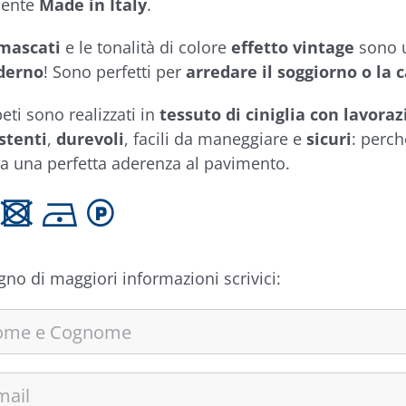
mente
Made in Italy
.
mascati
e le tonalità di colore
effetto vintage
sono u
derno
! Sono perfetti per
arredare il soggiorno o la 
eti sono realizzati in
tessuto di ciniglia con lavora
stenti
,
durevoli
, facili da maneggiare e
sicuri
: perch
ra una perfetta aderenza al pavimento.
 U D L
gno di maggiori informazioni scrivici: