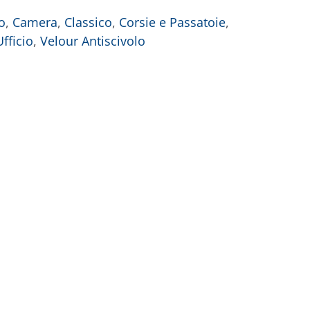
o
,
Camera
,
Classico
,
Corsie e Passatoie
,
Ufficio
,
Velour Antiscivolo