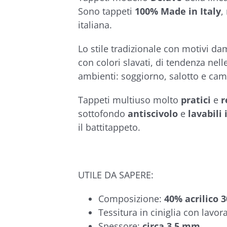
€104,90
Sono tappeti
100% Made in Italy
,
italiana.
Lo stile tradizionale con motivi da
con colori slavati, di tendenza nell
ambienti: soggiorno, salotto e cam
Tappeti multiuso molto
pratici
e
r
sottofondo
antiscivolo
e
lavabili 
il battitappeto.
UTILE DA SAPERE:
Composizione:
40% acrilico 
Tessitura in ciniglia con lavor
Spessore:
circa 3,5 mm