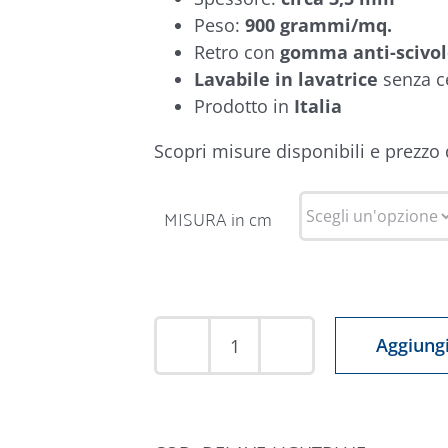
Peso:
900 grammi/mq.
Retro con
gomma anti-scivo
Lavabile in lavatrice
senza c
Prodotto in
Italia
Scopri misure disponibili e prezzo
MISURA in cm
Aggiungi
Tappeto
Delavè
Azzurro
quantità