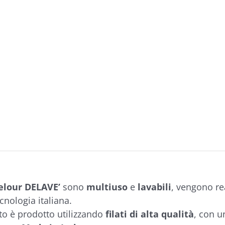
velour DELAVE’
sono
multiuso
e
lavabili
, vengono rea
ecnologia italiana.
o è prodotto utilizzando
filati di alta qualità
, con u