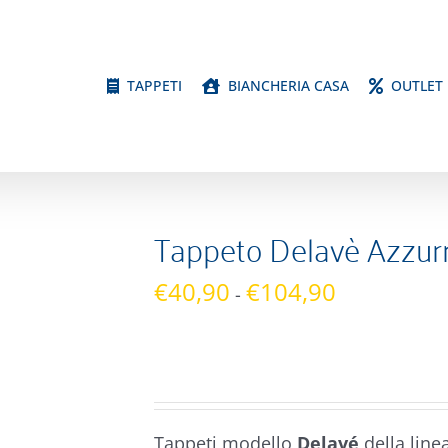
TAPPETI
BIANCHERIA CASA
OUTLET
Tappeto Delavè Azzur
Fascia
€
40,90
€
104,90
-
di
prezzo:
da
€40,90
a
Tappeti modello
Delavé
della line