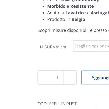
Morbido
e
Resistente
Adatto a
Lavatrice
e
Asciugat
Prodotto in
Belgio
Scopri misure disponibili e prezzo
MISURA in cm
Aggiungi
Tappeto
Feel
013
Terracotta
COD:
FEEL-13-RUST
quantità