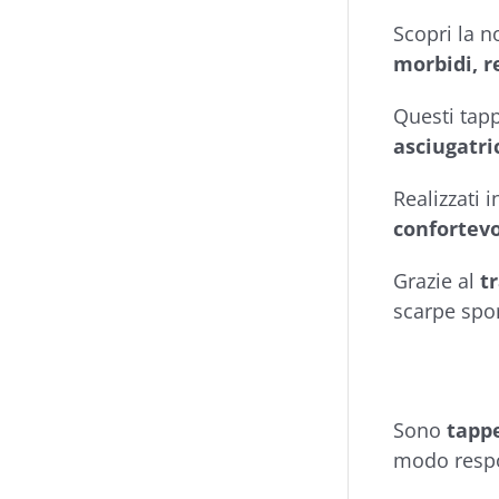
Scopri la n
morbidi, r
Questi tap
asciugatri
Realizzati 
confortev
Grazie al
t
scarpe spo
Sono
tappe
modo respo