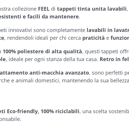
ostra collezione
FEEL
di
tappeti tinta unita lavabili
,
esistenti e facili da mantenere
.
peti innovativi sono completamente
lavabili in lavat
ce
, rendendoli ideali per chi cerca
praticità
e
funzio
in
100% poliestere di alta qualità
, questi tappeti of
ole
, ideale per ogni stanza della tua casa.
Retro in fe
rattamento anti-macchia avanzato
, sono perfetti 
rche e animali domestici, mantenendo la sua bellezz
ti Eco-friendly, 100% riciclabili
, una scelta sostenib
nsabile.