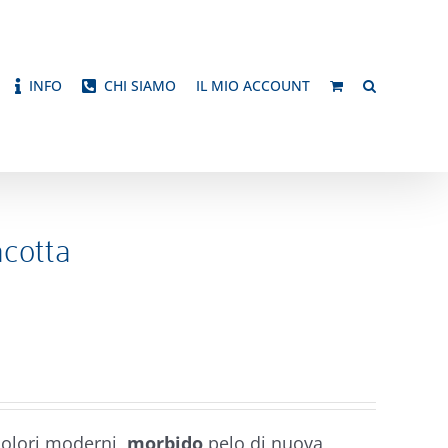
INFO
CHI SIAMO
IL MIO ACCOUNT
acotta
colori moderni,
morbido
pelo di nuova