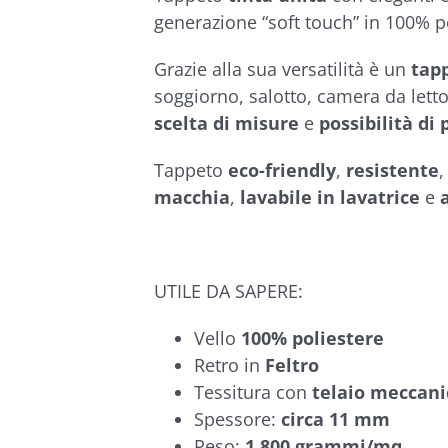
€434,90
generazione “soft touch” in 100% p
Grazie alla sua versatilità è un
tap
soggiorno, salotto, camera da lett
scelta di misure
e
possibilità di
Tappeto
eco-friendly
,
resistente
macchia
,
lavabile in lavatrice
e
UTILE DA SAPERE:
Vello
100% poliestere
Retro in
Feltro
Tessitura con
telaio meccani
Spessore:
circa 11 mm
Peso:
1.800 grammi/mq.