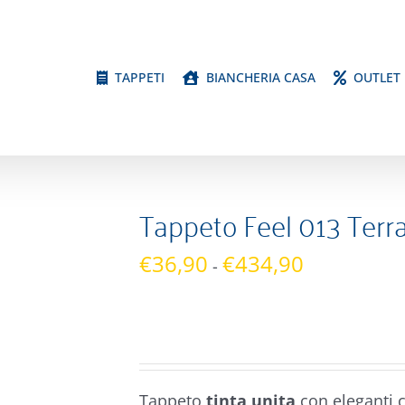
TAPPETI
BIANCHERIA CASA
OUTLET
Tappeto Feel 013 Terr
Fascia
€
36,90
€
434,90
-
di
prezzo:
da
€36,90
a
Tappeto
tinta unita
con eleganti 