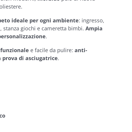
oliestere.
peto ideale per ogni ambiente
: ingresso,
o, stanza giochi e cameretta bimbi.
Ampia
 personalizzazione
.
,
funzionale
e facile da pulire:
anti-
a prova di asciugatrice
.
co