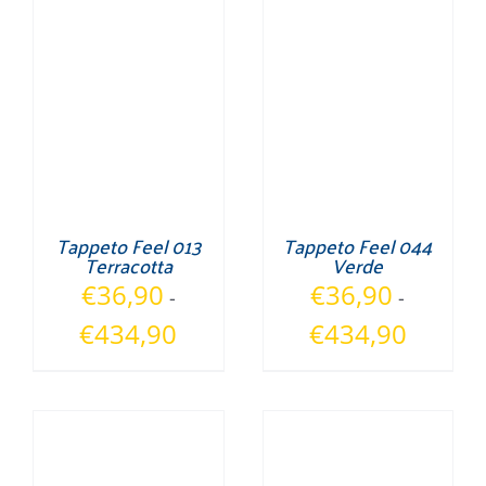
Tappeto Feel 013
Tappeto Feel 044
Terracotta
Verde
€
36,90
€
36,90
-
-
Fascia
Fascia
€
434,90
€
434,90
di
di
prezzo:
prezzo:
da
da
€36,90
€36,90
a
a