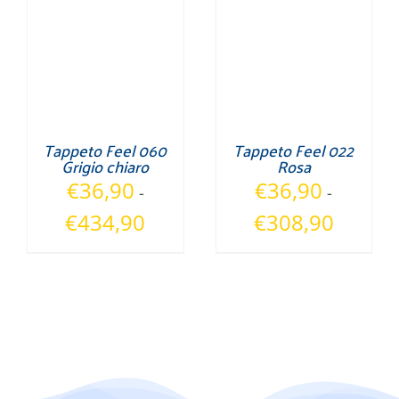
€434,90
€434,90
Tappeto Feel 060
Tappeto Feel 022
Grigio chiaro
Rosa
€
36,90
€
36,90
-
-
Fascia
Fascia
€
434,90
€
308,90
di
di
prezzo:
prezzo:
da
da
€36,90
€36,90
a
a
€434,90
€308,90