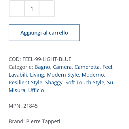
Tappeto
Feel
099
Aggiungi al carrello
Turchese
quantità
COD:
FEEL-99-LIGHT-BLUE
Categorie:
Bagno
,
Camera
,
Cameretta
,
Feel
,
Lavabili
,
Living
,
Modern Style
,
Moderno
,
Resilient Style
,
Shaggy
,
Soft Touch Style
,
Su
Misura
,
Ufficio
MPN:
21845
Brand:
Pierre Tappeti