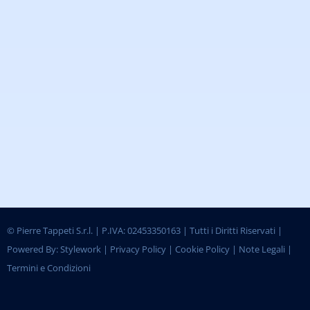
©
Pierre Tappeti S.r.l. | P.IVA: 02453350163 | Tutti i Diritti Riservati |
Powered By:
Stylework
|
Privacy Policy
|
Cookie Policy
|
Note Legali
|
Termini e Condizioni