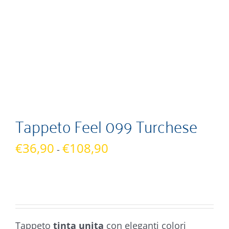
Tappeto Feel 099 Turchese
Fascia
€
36,90
€
108,90
-
di
prezzo:
da
€36,90
a
Tappeto
tinta unita
con eleganti colori
€108,90