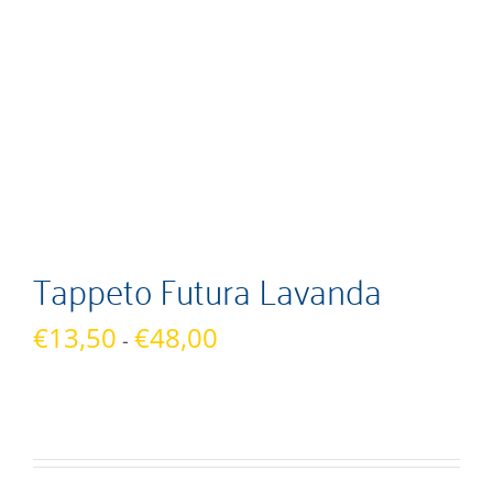
Tappeto Futura Lavanda
Fascia
€
13,50
€
48,00
-
di
prezzo:
da
€13,50
a