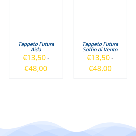
Tappeto Futura
Tappeto Futura
Aida
Soffio di Vento
€
13,50
€
13,50
-
-
Fascia
Fascia
€
48,00
€
48,00
di
di
prezzo:
prezzo:
da
da
€13,50
€13,50
a
a
€48,00
€48,00