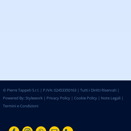
©
Pierre Tappeti S.r.l. | P.IVA: 02453350163 | Tutti i Diritti Riservati |
Powered By:
Stylework
|
Privacy Policy
|
Cookie Policy
|
Note Legali
|
Termini e Condizioni