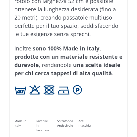
rotolo con larghezza 52 cm è possibile
ottenere la lunghezza desiderata (fino a
20 metri), creando passatoie multiuso
perfette per il tuo spazio, soddisfacendo
le tue esigenze senza sprechi.
Inoltre
sono 100% Made in Italy,
prodotte con un materiale resistente e
durevole
, rendendole
una scelta ideale
per chi cerca tappeti di alta qualità
.
h H U D L
Made in
Lavabile
Sottofondo
Anti
Italy
in
Antiscivolo
macchia
Lavatrice