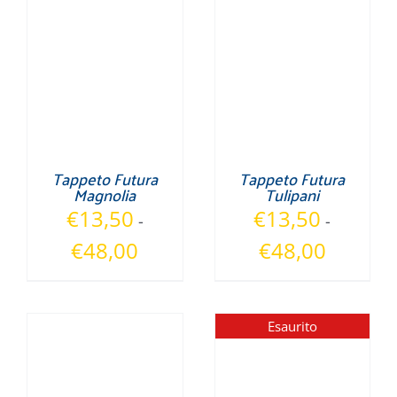
Tappeto Futura
Tappeto Futura
Magnolia
Tulipani
€
13,50
€
13,50
-
-
Fascia
Fascia
€
48,00
€
48,00
di
di
prezzo:
prezzo:
da
da
Esaurito
€13,50
€13,50
a
a
€48,00
€48,00