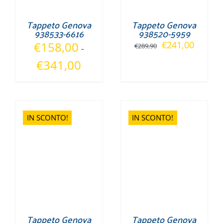
Tappeto Genova
Tappeto Genova
938533-6616
938520-5959
Il
Il
€
158,00
€
241,00
€
289,90
-
prezzo
prezzo
Fascia
€
341,00
originale
attuale
di
era:
è:
prezzo:
€289,90.
€241,0
da
€158,00
IN SCONTO!
IN SCONTO!
a
€341,00
Tappeto Genova
Tappeto Genova