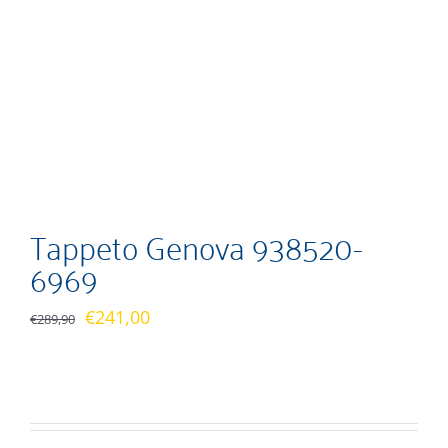
Tappeto Genova 938520-
6969
Il
Il
€
241,00
€
289,90
prezzo
prezzo
originale
attuale
era:
è:
€289,90.
€241,00.