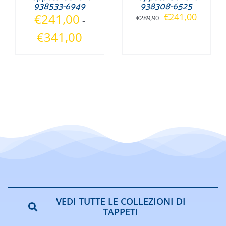
938533-6949
938308-6525
Il
Il
€
241,00
€
241,00
€
289,90
-
prezzo
prezzo
Fascia
€
341,00
originale
attuale
di
era:
è:
prezzo:
€289,90.
€241,0
da
€241,00
a
€341,00
VEDI TUTTE LE COLLEZIONI DI
TAPPETI