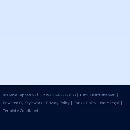
©
Pierre Tappeti S.r.l. | P.IVA: 02453350163 | Tutti i Diritti Riservati |
Powered By:
Stylework
|
Privacy Policy
|
Cookie Policy
|
Note Legali
|
Termini e Condizioni