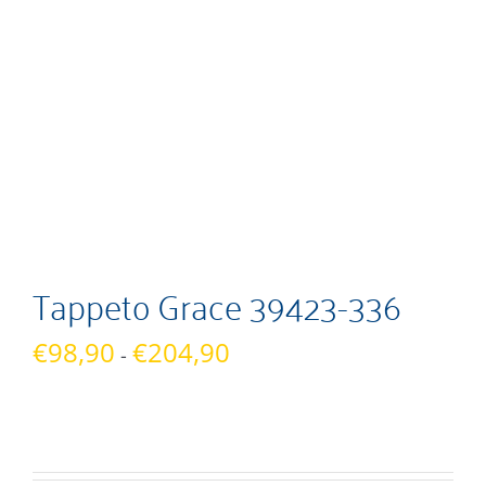
Tappeto Grace 39423-336
Fascia
€
98,90
€
204,90
-
di
prezzo:
da
€98,90