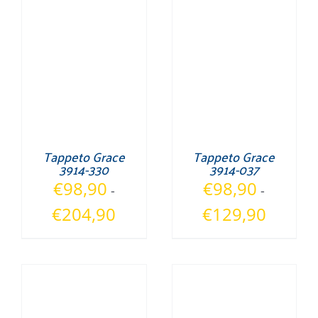
Tappeto Grace
Tappeto Grace
3914-330
3914-037
€
98,90
€
98,90
-
-
Fascia
Fascia
€
204,90
€
129,90
di
di
prezzo:
prezzo:
da
da
€98,90
€98,90
a
a