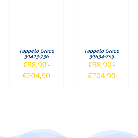
€204,90
€129,90
Tappeto Grace
Tappeto Grace
39423-736
39634-763
€
98,90
€
98,90
-
-
Fascia
Fascia
€
204,90
€
204,90
di
di
prezzo:
prezzo:
da
da
€98,90
€98,90
a
a
€204,90
€204,90