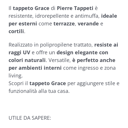
a
Il
tappeto Grace
di
Pierre Tappeti
è
€204,90
resistente, idrorepellente e antimuffa,
ideale
per esterni
come
terrazze
,
verande
e
cortili
.
Realizzato in polipropilene trattato,
resiste ai
raggi UV
e offre un
design elegante con
colori naturali
. Versatile,
è perfetto anche
per ambienti interni
come ingresso e zona
living.
Scopri il
tappeto Grace
per aggiungere stile e
funzionalità alla tua casa.
UTILE DA SAPERE: