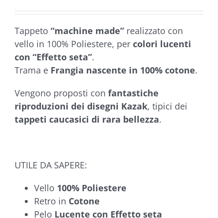
a
Valutato
1
€519,90
5.00
su 5 su
base di
Tappeto
“machine made”
realizzato con
recensioni
vello in 100% Poliestere, per
colori lucenti
con “Effetto seta”
.
Trama e
Frangia nascente in 100% cotone
.
Vengono proposti con
fantastiche
riproduzioni dei disegni Kazak
, tipici dei
tappeti caucasici di rara bellezza
.
UTILE DA SAPERE:
Vello
100% Poliestere
Retro in
Cotone
Pelo
Lucente con Effetto seta