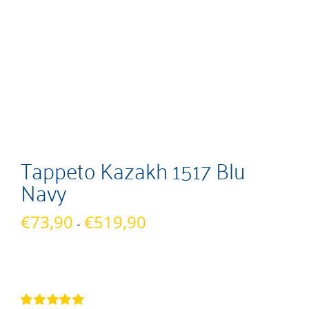
Tappeto Kazakh 1517 Blu
Navy
Fascia
€
73,90
€
519,90
-
di
prezzo:
da
€73,90