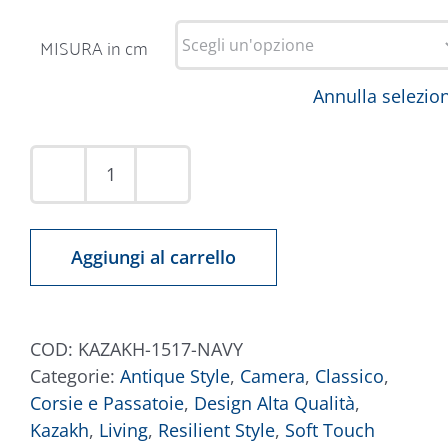
MISURA in cm
Annulla selezio
Tappeto
Kazakh
1517
Aggiungi al carrello
Blu
Navy
quantità
COD:
KAZAKH-1517-NAVY
Categorie:
Antique Style
,
Camera
,
Classico
,
Corsie e Passatoie
,
Design Alta Qualità
,
Kazakh
,
Living
,
Resilient Style
,
Soft Touch