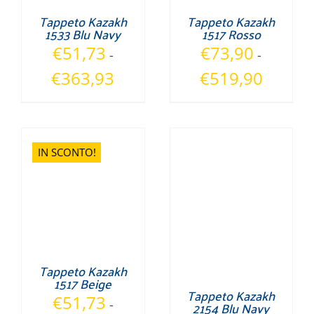
Tappeto Kazakh
Tappeto Kazakh
1533 Blu Navy
1517 Rosso
€
51,73
€
73,90
-
-
Fascia
Fascia
€
363,93
€
519,90
di
di
prezzo:
prezzo:
da
da
€51,73
€73,90
IN SCONTO!
a
a
€363,93
€519,90
Tappeto Kazakh
1517 Beige
Tappeto Kazakh
€
51,73
-
2154 Blu Navy