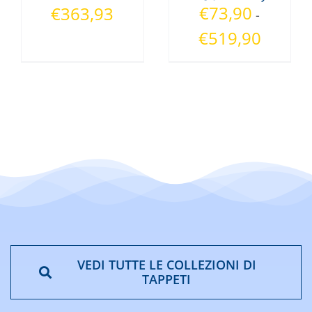
€
73,90
Fascia
€
363,93
-
di
Fascia
€
519,90
prezzo:
di
da
prezzo:
€51,73
da
a
€73,90
€363,93
a
€519,90
VEDI TUTTE LE COLLEZIONI DI
TAPPETI