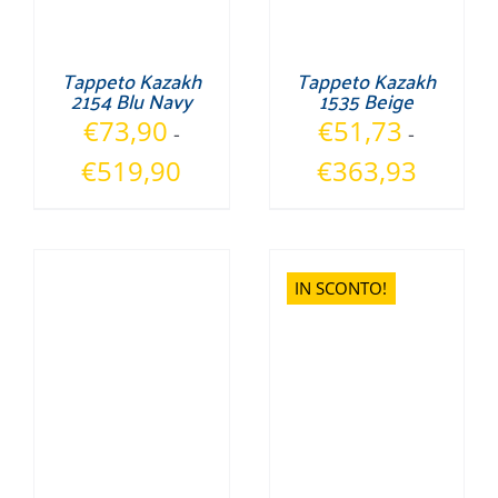
Tappeto Kazakh
Tappeto Kazakh
2154 Blu Navy
1535 Beige
€
73,90
€
51,73
-
-
Fascia
Fascia
€
519,90
€
363,93
di
di
prezzo:
prezzo:
da
da
€73,90
€51,73
IN SCONTO!
a
a
€519,90
€363,93