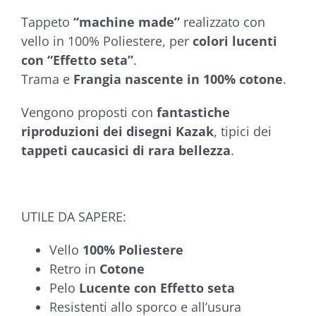
base di
Tappeto
“machine made”
realizzato con
recensioni
vello in 100% Poliestere, per
colori lucenti
con “Effetto seta”
.
Trama e
Frangia nascente in 100% cotone
.
Vengono proposti con
fantastiche
riproduzioni dei disegni Kazak
, tipici dei
tappeti caucasici di rara bellezza
.
UTILE DA SAPERE:
Vello
100% Poliestere
Retro in
Cotone
Pelo
Lucente con Effetto seta
Resistenti allo sporco e all’usura