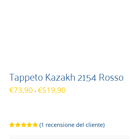
Tappeto Kazakh 2154 Rosso
Fascia
€
73,90
€
519,90
-
di
prezzo:
da
€73,90
(
1
recensione del cliente)
a
Valutato
1
€519,90
5.00
su 5 su