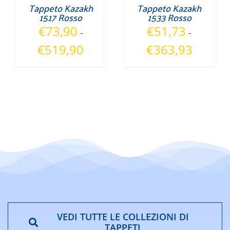
Tappeto Kazakh
Tappeto Kazakh
1517 Rosso
1533 Rosso
€
73,90
€
51,73
-
-
Fascia
Fascia
€
519,90
€
363,93
di
di
prezzo:
prezzo:
da
da
€73,90
€51,73
a
a
€519,90
€363,93
VEDI TUTTE LE COLLEZIONI DI
TAPPETI