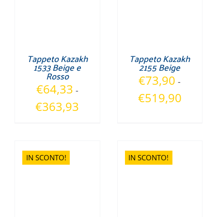
Tappeto Kazakh
Tappeto Kazakh
1533 Beige e
2155 Beige
Rosso
€
73,90
-
€
64,33
-
Fascia
€
519,90
Fascia
€
363,93
di
di
prezzo:
prezzo:
da
da
€73,90
€64,33
IN SCONTO!
IN SCONTO!
a
a
€519,90
€363,93