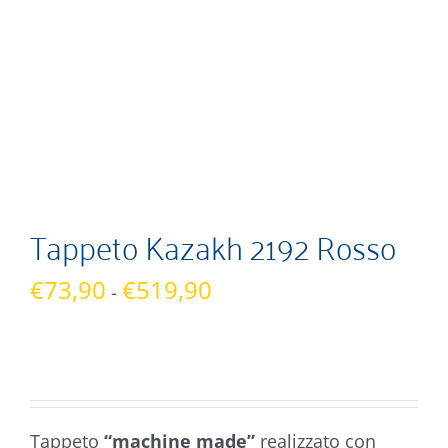
Tappeto Kazakh 2192 Rosso
Fascia
€
73,90
€
519,90
-
di
prezzo:
da
€73,90
a
Tappeto
“machine made”
realizzato con
€519,90