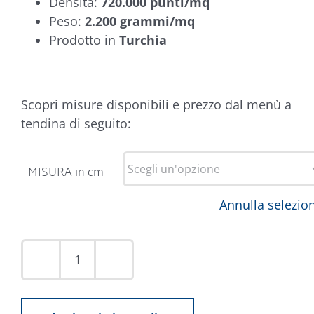
Densità:
720.000 punti/mq
Peso:
2.200 grammi/mq
Prodotto in
Turchia
Scopri misure disponibili e prezzo dal menù a
tendina di seguito:
MISURA in cm
Annulla selezio
Tappeto
Kazakh
2192