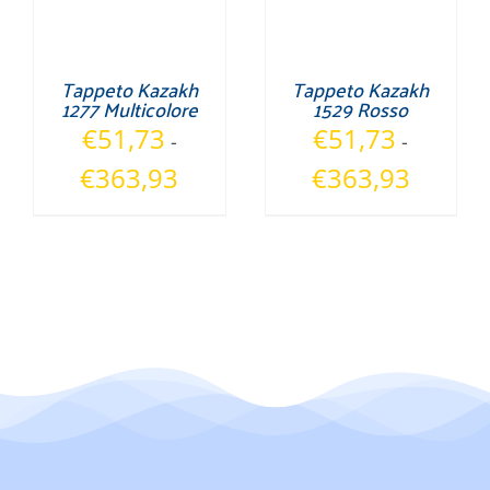
Tappeto Kazakh
Tappeto Kazakh
1277 Multicolore
1529 Rosso
€
51,73
€
51,73
-
-
Fascia
Fascia
€
363,93
€
363,93
di
di
prezzo:
prezzo:
da
da
€51,73
€51,73
a
a
€363,93
€363,93