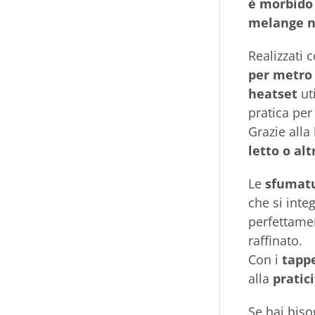
è morbido
melange n
Realizzati
per metro
heatset
ut
pratica per
Grazie alla
letto o alt
Le
sfumatu
che si inte
perfettamen
raffinato.
Con i
tapp
alla
pratic
Se hai biso