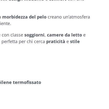
a
morbidezza del pelo
creano un’atmosfera
iente.
e con classe
soggiorni
,
camere da letto
e
è perfetta per chi cerca
praticità
e
stile
ilene termofissato