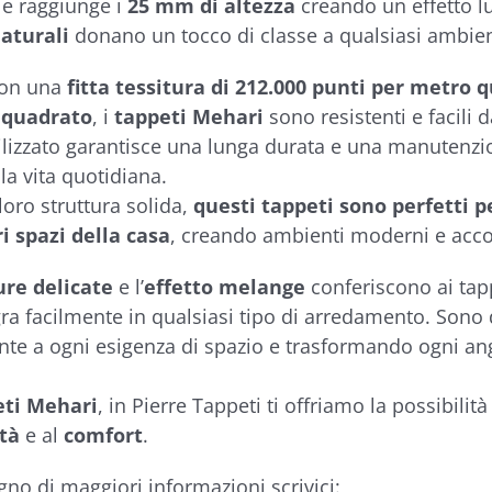
e raggiunge i
25 mm di altezza
creando un effetto l
aturali
donano un tocco di classe a qualsiasi ambien
 con una
fitta tessitura di 212.000 punti per metro 
 quadrato
, i
tappeti Mehari
sono resistenti e facili d
ilizzato garantisce una lunga durata e una manutenzi
 la vita quotidiana.
 loro struttura solida,
questi tappeti sono perfetti 
ri spazi della casa
, creando ambienti moderni e accog
re delicate
e l’
effetto melange
conferiscono ai tap
gra facilmente in qualsiasi tipo di arredamento. Sono 
te a ogni esigenza di spazio e trasformando ogni ang
eti Mehari
, in Pierre Tappeti ti offriamo la possibilità
ità
e al
comfort
.
gno di maggiori informazioni scrivici: