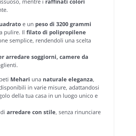
ussuoso, mentre i
raffinati colori
te.
quadrato
e un
peso di 3200 grammi
a pulire. Il
filato di polipropilene
one semplice, rendendoli una scelta
per arredare soggiorni, camere da
lienti.
peti
Mehari
una
naturale eleganza
,
disponibili in varie misure, adattandosi
olo della tua casa in un luogo unico e
 di
arredare con stile
, senza rinunciare