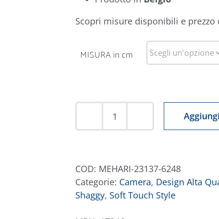
Scopri misure disponibili e prezzo
MISURA in cm
Aggiungi
Tappeto
Mehari
23137-
6248
COD:
MEHARI-23137-6248
quantità
Categorie:
Camera
,
Design Alta Qua
Shaggy
,
Soft Touch Style