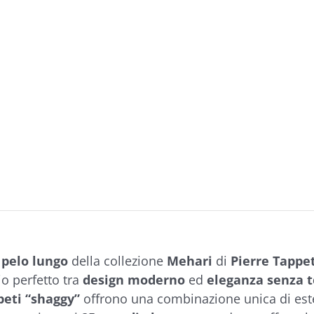
 pelo lungo
della collezione
Mehari
di
Pierre Tappe
io perfetto tra
design moderno
ed
eleganza senza 
peti “shaggy”
offrono una combinazione unica di es