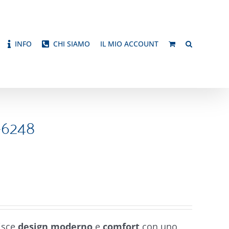
INFO
CHI SIAMO
IL MIO ACCOUNT
-6248
isce
design moderno
e
comfort
con uno