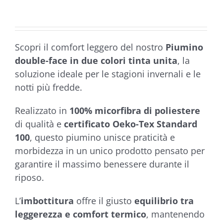
da
€29,90
a
Scopri il comfort leggero del nostro
Piumino
€39,90
double-face in due colori tinta unita
, la
soluzione ideale per le stagioni invernali e le
notti più fredde.
Realizzato in
100% micorfibra di poliestere
di qualità e
certificato Oeko-Tex Standard
100
, questo piumino unisce praticità e
morbidezza in un unico prodotto pensato per
garantire il massimo benessere durante il
riposo.
L’
imbottitura
offre il giusto
equilibrio tra
leggerezza e comfort termico
, mantenendo