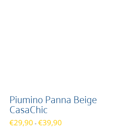
Piumino Panna Beige
CasaChic
Fascia
€
29,90
€
39,90
-
di
prezzo: