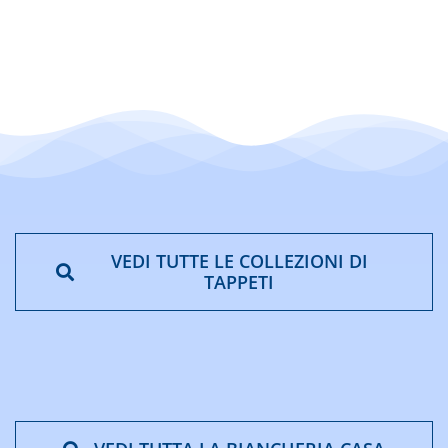
da
€29,90
a
€39,90
VEDI TUTTE LE COLLEZIONI DI
TAPPETI