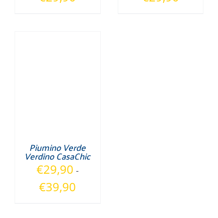
Piumino Verde
Verdino CasaChic
€
29,90
-
Fascia
€
39,90
di
prezzo: