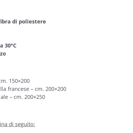
ibra di poliestere
 a 30°C
zzo
 cm. 150×200
alla francese – cm. 200×200
iale – cm. 200×250
na di seguito: