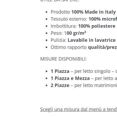
Prodotto
100%
Made in Italy
Tessuto esterno:
100% microf
Imbottitura:
100% poliestere
Peso: 1
00 gr/m²
Pulizia:
Lavabile in lavatrice
Ottimo rapporto
qualità/pre
MISURE DISPONIBILI:
1 Piazza
– per letto singolo –
1 Piazza e Mezza
– per letto 
2 Piazze
– per letto matrimon
Scegli una misura dal menù a tendi