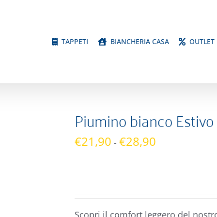
TAPPETI
BIANCHERIA CASA
OUTLET
Piumino bianco Esti
Fascia
€
21,90
€
28,90
-
di
prezzo:
da
€21,90
a
Scopri il comfort leggero del nost