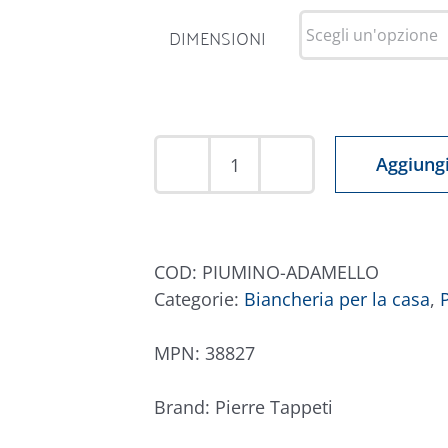
DIMENSIONI
Aggiungi
Piumino
bianco
Estivo
100
COD:
PIUMINO-ADAMELLO
grammi
Categorie:
Biancheria per la casa
,
ADAMELLO
quantità
MPN:
38827
Brand:
Pierre Tappeti