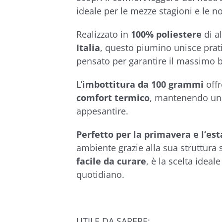
€28,90
ideale per le mezze stagioni e le not
Realizzato in
100% poliestere
di a
Italia
, questo piumino unisce prat
pensato per garantire il massimo b
L’
imbottitura da 100 grammi
offr
comfort termico
, mantenendo una
appesantire.
Perfetto per la primavera e l’est
ambiente grazie alla sua struttura 
facile da curare
, è la scelta ideal
quotidiano.
UTILE DA SAPERE: