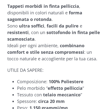
Tappeti morbidi in finta pelliccia
,
disponibili in colori naturali e
forma
sagomata o rotonda
.
Sono
ultra soffici
,
facili da pulire
e
resistenti
, con un
sottofondo in finta pelle
scamosciata
.
Ideali per ogni ambiente,
combinano
comfort e stile senza compromessi
: un
tocco naturale e accogliente per la tua casa.
UTILE DA SAPERE:
Composizione:
100% Poliestere
Pelo morbido “
effetto pelliccia
“
Tessuto con
telaio meccanico
“
Spessore:
circa 20 mm
Peso:
1.150 grammi/mq