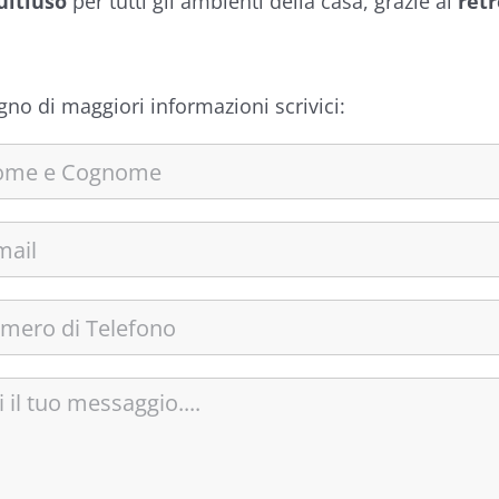
ultiuso
per tutti gli ambienti della casa, grazie al
retr
gno di maggiori informazioni scrivici: