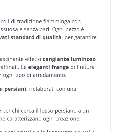
secoli di tradizione fiamminga con
lussuosa e senza pari. Ogni pezzo è
vati standard di qualità
, per garantire
ffascinante effetto
cangiante luminoso
raffinati. Le
eleganti frange
di finitura
er ogni tipo di arredamento.
ni persiani
, rielaborati con una
e per chi cerca il lusso persiano a un
che caratterizzano ogni creazione.