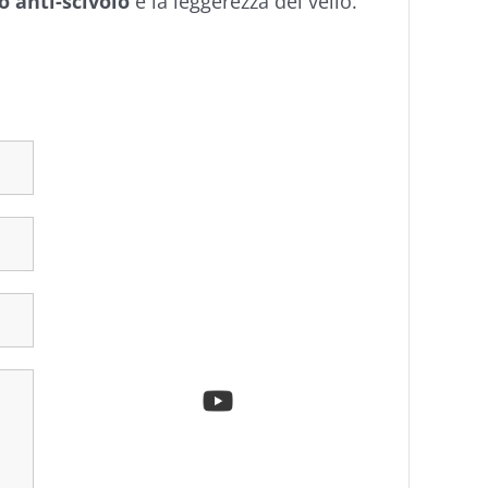
o anti-scivolo
e la leggerezza del vello.