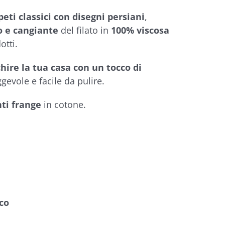
peti classici con disegni persiani
,
o e cangiante
del filato in
100% viscosa
otti.
chire la tua casa con un tocco di
gevole e facile da pulire.
nti frange
in cotone.
co