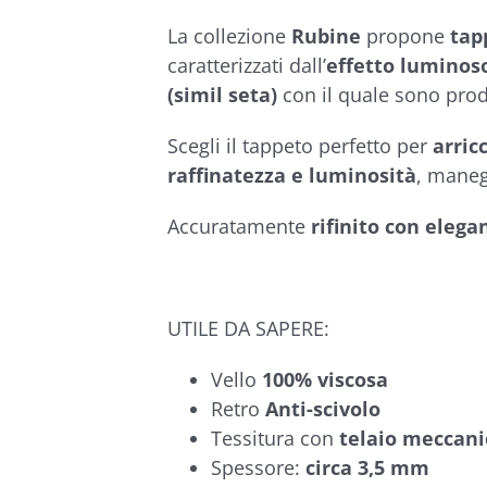
€319,90
5.00
su 5 su
base di
La collezione
Rubine
propone
tap
recensioni
caratterizzati dall’
effetto luminos
(simil seta)
con il quale sono prod
Scegli il tappeto perfetto per
arric
raffinatezza e luminosità
, maneg
Accuratamente
rifinito con elega
UTILE DA SAPERE:
Vello
100% viscosa
Retro
Anti-scivolo
Tessitura con
telaio meccani
Spessore:
circa 3,5 mm