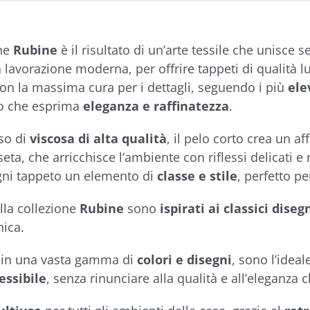
one
Rubine
è il risultato di un’arte tessile che unisce 
 lavorazione moderna, per offrire tappeti di qualità 
con la massima cura per i dettagli, seguendo i più
ele
o che esprima
eleganza e raffinatezza
.
uso di
viscosa di alta qualità
, il pelo corto crea un a
seta, che arricchisce l’ambiente con riflessi delicati e 
ni tappeto un elemento di
classe e stile
, perfetto p
ella collezione
Rubine
sono
ispirati ai classici diseg
nica.
i in una vasta gamma di
colori e disegni
, sono l’ideal
essibile
, senza rinunciare alla qualità e all’eleganza 