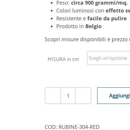
Peso:
circa 900 grammi/mq.
Colori luminosi con
effetto s
Resistente e
facile da pulire
Prodotto in
Belgio
Scopri misure disponibili e prezzo
MISURA in cm
Aggiungi
Tappeto
Rubine
304
Rosso
COD:
RUBINE-304-RED