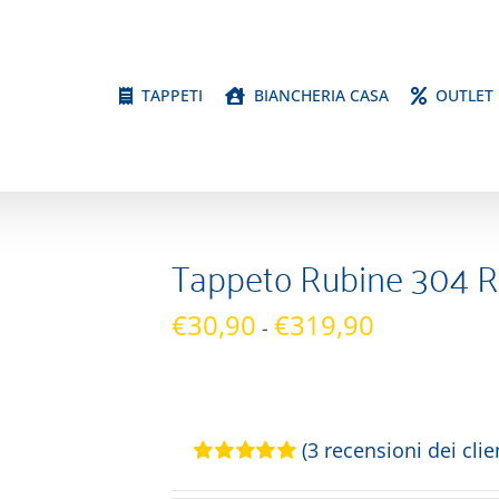
TAPPETI
BIANCHERIA CASA
OUTLET
Tappeto Rubine 304 
Fascia
€
30,90
€
319,90
-
di
prezzo:
da
€30,90
(
3
recensioni dei clien
a
Valutato
3