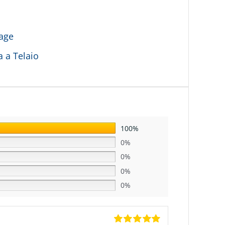
age
a a Telaio
100%
0%
0%
0%
0%