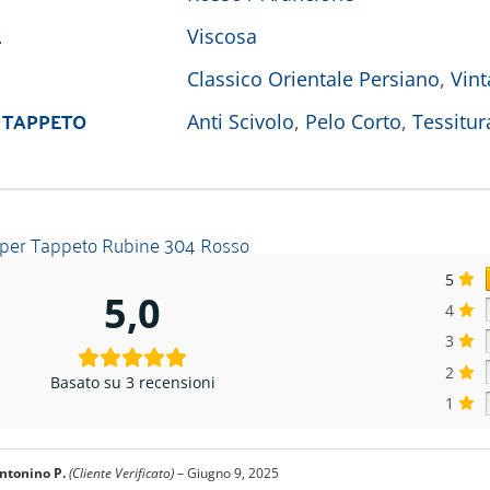
E
Viscosa
Classico Orientale Persiano
,
Vint
 TAPPETO
Anti Scivolo
,
Pelo Corto
,
Tessitur
 per
Tappeto Rubine 304 Rosso
5
5,0
4
3
2
Basato su 3 recensioni
1
ntonino P.
(Cliente Verificato)
–
Giugno 9, 2025