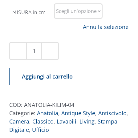
MISURA in cm
Annulla selezione
Tappeto
Anatolia
Kilim
Aggiungi al carrello
04
quantità
COD:
ANATOLIA-KILIM-04
Categorie:
Anatolia
,
Antique Style
,
Antiscivolo
,
Camera
,
Classico
,
Lavabili
,
Living
,
Stampa
Digitale
,
Ufficio