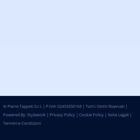
©
Pierre Tappeti S.r.l. | P.IVA: 02453350163 | Tutti i Diritti Riservati |
Powered By:
Stylework
|
Privacy Policy
|
Cookie Policy
|
Note Legali
|
Termini e Condizioni