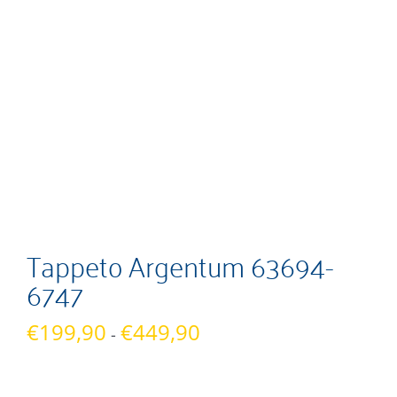
Tappeto Argentum 63694-
6747
Fascia
€
199,90
€
449,90
-
di
prezzo: