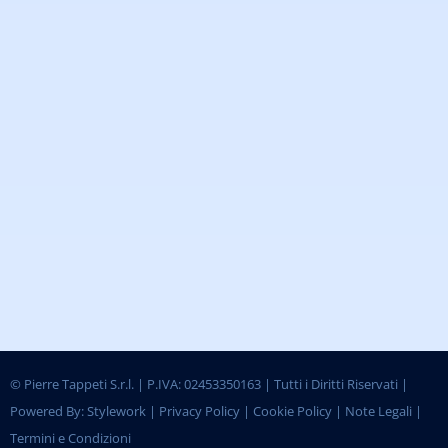
©
Pierre Tappeti S.r.l. | P.IVA: 02453350163 | Tutti i Diritti Riservati |
Powered By:
Stylework
|
Privacy Policy
|
Cookie Policy
|
Note Legali
|
Termini e Condizioni