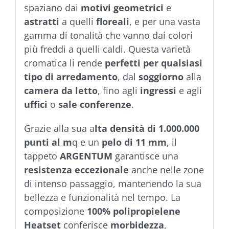
spaziano dai
motivi geometrici
e
astratti
a quelli
floreali
, e per una vasta
gamma di tonalità che vanno dai colori
più freddi a quelli caldi. Questa varietà
cromatica li rende
perfetti per qualsiasi
tipo di arredamento
, dal
soggiorno
alla
camera da letto
, fino agli
ingressi
e agli
uffici
o
sale conferenze
.
Grazie alla sua a
lta densità di 1.000.000
punti al m
q e un
pelo di 11 mm
, il
tappeto
ARGENTUM
garantisce una
resistenza eccezionale
anche nelle zone
di intenso passaggio, mantenendo la sua
bellezza e funzionalità nel tempo. La
composizione
100% polipropielene
Heatset
conferisce
morbidezza
,