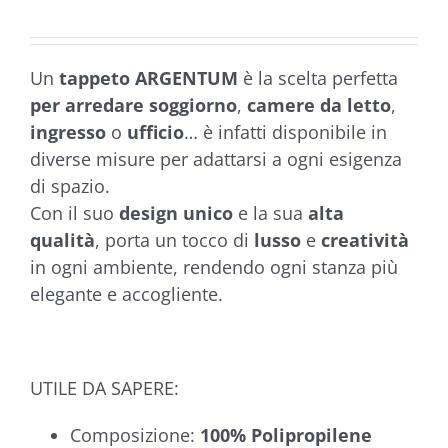
da
€199,90
a
Un
tappeto ARGENTUM
è la scelta perfetta
€449,90
per arredare soggiorno
,
camere da letto
,
ingresso
o
ufficio
… è infatti disponibile in
diverse misure per adattarsi a ogni esigenza
di spazio.
Con il suo
design unico
e la sua
alta
qualità
, porta un tocco di
lusso
e
creatività
in ogni ambiente, rendendo ogni stanza più
elegante e accogliente.
UTILE DA SAPERE:
Composizione:
100% Polipropilene