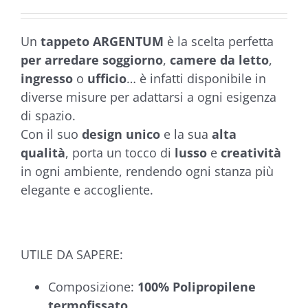
€285,90
a
Un
tappeto ARGENTUM
è la scelta perfetta
€449,90
per arredare soggiorno
,
camere da letto
,
ingresso
o
ufficio
… è infatti disponibile in
diverse misure per adattarsi a ogni esigenza
di spazio.
Con il suo
design unico
e la sua
alta
qualità
, porta un tocco di
lusso
e
creatività
in ogni ambiente, rendendo ogni stanza più
elegante e accogliente.
UTILE DA SAPERE:
Composizione:
100% Polipropilene
termofissato