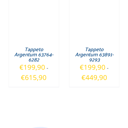
€449,90
Tappeto
Tappeto
Argentum 63764-
Argentum 63891-
6282
9293
€
199,90
€
199,90
-
-
Fascia
Fascia
€
615,90
€
449,90
di
di
prezzo:
prezzo:
da
da
€199,90
€199,90
a
a
€615,90
€449,90