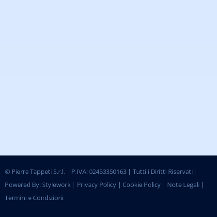
©
Pierre Tappeti S.r.l. | P.IVA: 02453350163 | Tutti i Diritti Riservati |
Powered By:
Stylework
|
Privacy Policy
|
Cookie Policy
|
Note Legali
|
Termini e Condizioni