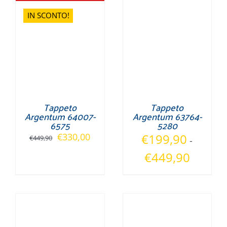
IN SCONTO!
Tappeto
Tappeto
Argentum 64007-
Argentum 63764-
6575
5280
Il
Il
€
330,00
€
199,90
€
449,90
-
prezzo
prezzo
Fascia
€
449,90
originale
attuale
di
era:
è:
prezzo:
€449,90.
€330,00.
da
€199,90
a