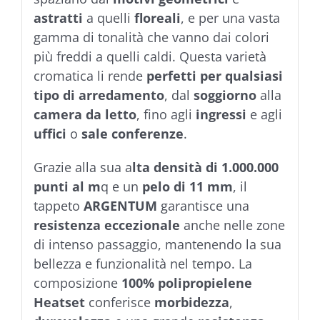
astratti
a quelli
floreali
, e per una vasta
gamma di tonalità che vanno dai colori
più freddi a quelli caldi. Questa varietà
cromatica li rende
perfetti per qualsiasi
tipo di arredamento
, dal
soggiorno
alla
camera da letto
, fino agli
ingressi
e agli
uffici
o
sale conferenze
.
Grazie alla sua a
lta densità di 1.000.000
punti al m
q e un
pelo di 11 mm
, il
tappeto
ARGENTUM
garantisce una
resistenza eccezionale
anche nelle zone
di intenso passaggio, mantenendo la sua
bellezza e funzionalità nel tempo. La
composizione
100% polipropielene
Heatset
conferisce
morbidezza
,