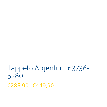
Tappeto Argentum 63736-
5280
Fascia
€
285,90
€
449,90
-
di
prezzo:
da