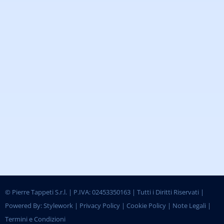
©
Pierre Tappeti S.r.l. | P.IVA: 02453350163 | Tutti i Diritti Riservati |
Powered By:
Stylework
|
Privacy Policy
|
Cookie Policy
|
Note Legali
|
Termini e Condizioni