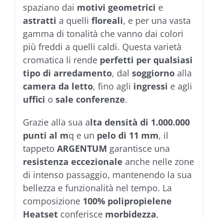
spaziano dai
motivi geometrici
e
astratti
a quelli
floreali
, e per una vasta
gamma di tonalità che vanno dai colori
più freddi a quelli caldi. Questa varietà
cromatica li rende
perfetti per qualsiasi
tipo di arredamento
, dal
soggiorno
alla
camera da letto
, fino agli
ingressi
e agli
uffici
o
sale conferenze
.
Grazie alla sua a
lta densità di 1.000.000
punti al m
q e un
pelo di 11 mm
, il
tappeto
ARGENTUM
garantisce una
resistenza eccezionale
anche nelle zone
di intenso passaggio, mantenendo la sua
bellezza e funzionalità nel tempo. La
composizione
100% polipropielene
Heatset
conferisce
morbidezza
,