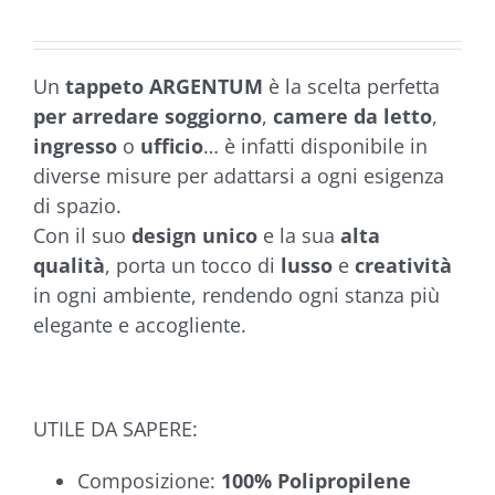
da
€199,90
a
Un
tappeto ARGENTUM
è la scelta perfetta
€449,90
per arredare soggiorno
,
camere da letto
,
ingresso
o
ufficio
… è infatti disponibile in
diverse misure per adattarsi a ogni esigenza
di spazio.
Con il suo
design unico
e la sua
alta
qualità
, porta un tocco di
lusso
e
creatività
in ogni ambiente, rendendo ogni stanza più
elegante e accogliente.
UTILE DA SAPERE:
Composizione:
100% Polipropilene