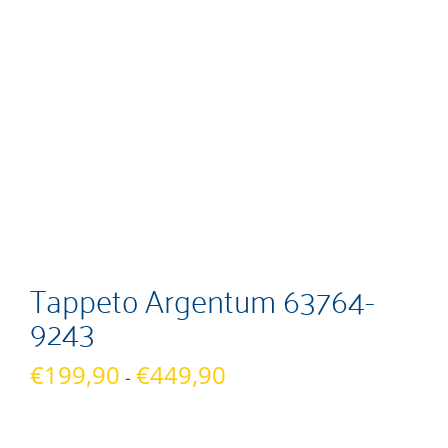
Tappeto Argentum 63764-
9243
Fascia
€
199,90
€
449,90
-
di
prezzo: