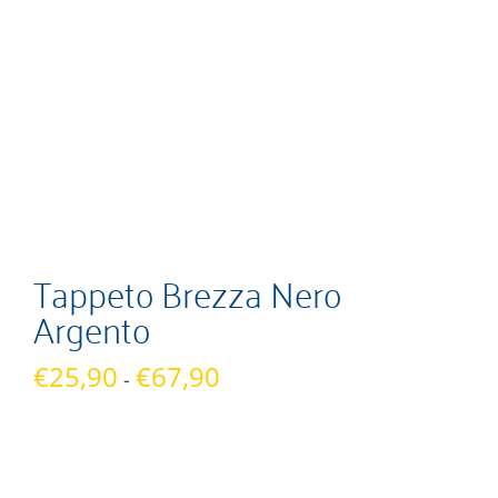
Tappeto Brezza Nero
Argento
Fascia
€
25,90
€
67,90
-
di
prezzo:
da
€25,90