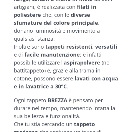
artigiani, è realizzata con
filati in
poliestere
che, con le
diverse
sfumature del colore principale
,
donano luminosità e movimento a
qualsiasi stanza.
Inoltre sono
tappeti resistenti
,
versatili
e di
facile manutenzione
: è infatti
possibile utilizzare l’
aspirapolvere
(no
battitappeto) e, grazie alla trama in
cotone, possono essere
lavati con acqua
e in lavatrice a 30°C
.
Ogni tappeto
BREZZA
è pensato per
durare nel tempo, mantenendo intatta la
sua bellezza e funzionalità.
Che tu stia cercando un
tappeto
moderno
che aggiunga un tocco di