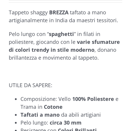
a
Tappeto shaggy
BREZZA
taftato a mano
€67,90
artigianalmente in India da maestri tessitori.
Pelo lungo con “
spaghetti
” in filati in
poliestere, giocando con le
varie sfumature
di colori trendy in stile moderno
, donano
brillantezza e movimento al tappeto.
UTILE DA SAPERE:
Composizione: Vello
100% Poliestere
e
Trama in
Cotone
Taftati a mano
da abili artigiani
Pelo lungo:
circa 30 mm
Resistente con
Colori Brillanti