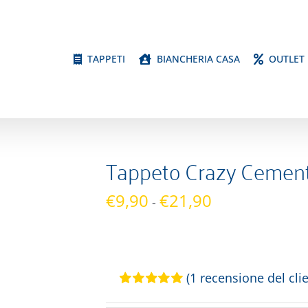
TAPPETI
BIANCHERIA CASA
OUTLET
Tappeto Crazy Cemen
Fascia
€
9,90
€
21,90
-
di
prezzo:
da
€9,90
(
1
recensione del clie
a
Valutato
1