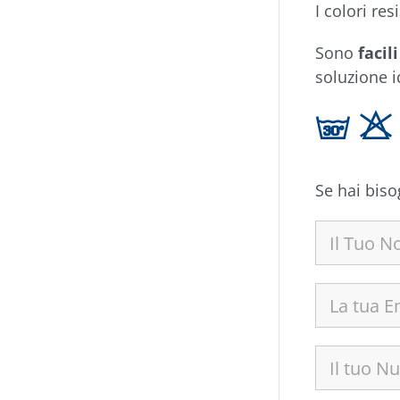
I colori re
Sono
facil
soluzione i
g H
Se hai biso