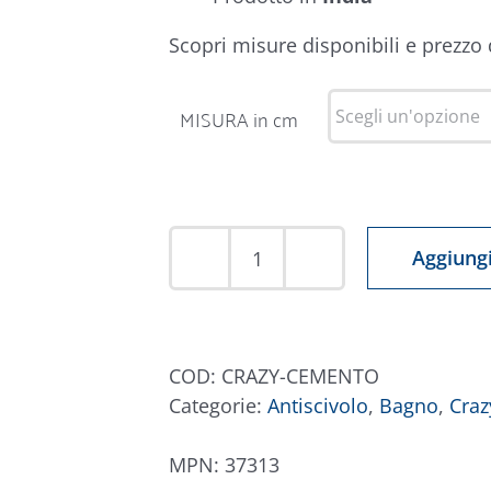
Scopri misure disponibili e prezzo
MISURA in cm
Aggiungi
Tappeto
Crazy
Cemento
quantità
COD:
CRAZY-CEMENTO
Categorie:
Antiscivolo
,
Bagno
,
Craz
MPN:
37313