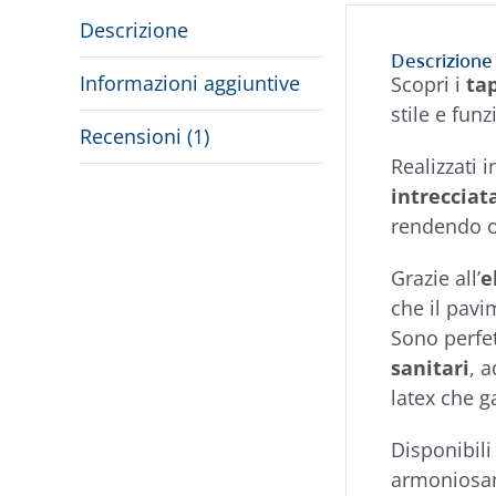
Descrizione
Descrizione
Informazioni aggiuntive
Scopri i
ta
stile e fun
Recensioni (1)
Realizzati 
intrecciat
rendendo o
Grazie all’
e
che il pavi
Sono perfe
sanitari
, 
latex che g
Disponibili
armoniosam