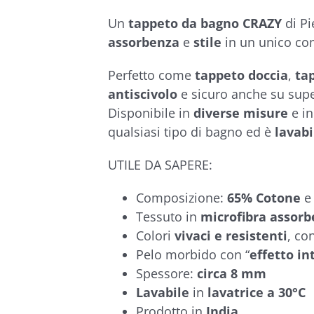
€21,90
5.00
su 5 su
base di
Un
tappeto da bagno CRAZY
di Pi
recensioni
assorbenza
e
stile
in un unico co
Perfetto come
tappeto doccia
,
ta
antiscivolo
e sicuro anche su supe
Disponibile in
diverse misure
e in
qualsiasi tipo di bagno ed è
lavabi
UTILE DA SAPERE:
Composizione:
65% Cotone
Tessuto in
microfibra
assorb
Colori
vivaci e resistenti
, co
Pelo morbido con “
effetto in
Spessore:
circa 8 mm
Lavabile
in
lavatrice a 30°C
Prodotto in
India