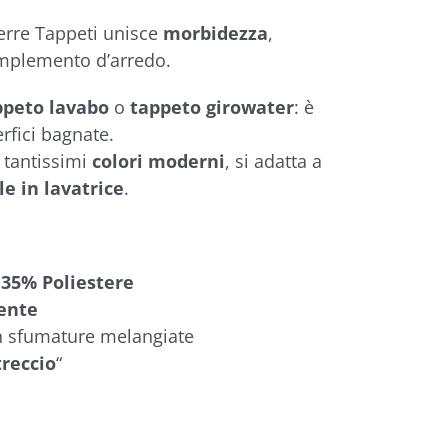
erre Tappeti unisce
morbidezza
,
mplemento d’arredo.
ppeto lavabo
o
tappeto girowater
: è
rfici bagnate.
 tantissimi
colori moderni
, si adatta a
le in lavatrice
.
e
35% Poliestere
ente
n sfumature melangiate
treccio
“