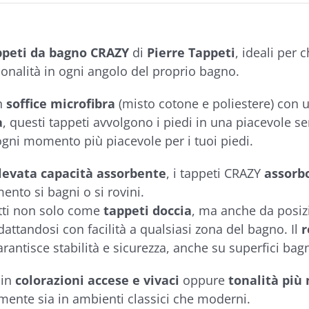
ppeti da bagno CRAZY
di
Pierre Tappeti
, ideali per 
zionalità in ogni angolo del proprio bagno.
in
soffice microfibra
(misto cotone e poliestere) con 
a
, questi tappeti avvolgono i piedi in una piacevole s
gni momento più piacevole per i tuoi piedi.
levata capacità assorbente
, i tappeti CRAZY
assorb
mento si bagni o si rovini.
tti non solo come
tappeti doccia
, ma anche da posi
adattandosi con facilità a qualsiasi zona del bagno. Il
r
arantisce stabilità e sicurezza, anche su superfici bag
 in
colorazioni accese e vivaci
oppure
tonalità più
ente sia in ambienti classici che moderni.