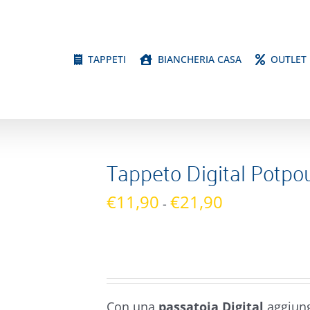
TAPPETI
BIANCHERIA CASA
OUTLET
Tappeto Digital Potpou
Fascia
€
11,90
€
21,90
-
di
prezzo:
da
€11,90
a
Con una
passatoia Digital
aggiungi