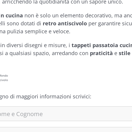
 arricchendo la quotidianità con un sapore unico.
in cucina
non è solo un elemento decorativo, ma anch
elli sono dotati di
retro antiscivolo
per garantire sic
una pulizia semplice e veloce.
 in diversi disegni e misure, i
tappeti passatoia cuci
si a qualsiasi spazio, arredando con
praticità
e
stile
ofondo
civolo
gno di maggiori informazioni scrivici: