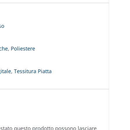
so
iche
,
Poliestere
itale
,
Tessitura Piatta
istato questo prodotto possono lasciare