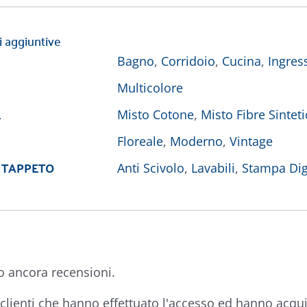
i aggiuntive
Bagno
,
Corridoio
,
Cucina
,
Ingres
Multicolore
E
Misto Cotone
,
Misto Fibre Sintet
Floreale
,
Moderno
,
Vintage
 TAPPETO
Anti Scivolo
,
Lavabili
,
Stampa Dig
o ancora recensioni.
clienti che hanno effettuato l'accesso ed hanno acqu