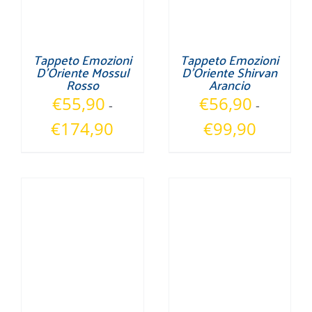
Tappeto Emozioni
Tappeto Emozioni
D’Oriente Mossul
D’Oriente Shirvan
Rosso
Arancio
€
55,90
€
56,90
-
-
Fascia
Fascia
€
174,90
€
99,90
di
di
prezzo:
prezzo:
da
da
€55,90
€56,90
a
a
€174,90
€99,90