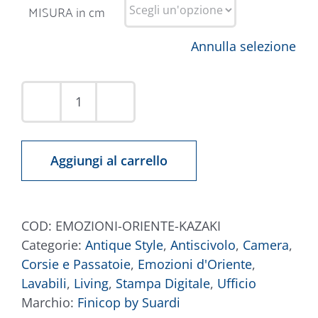
MISURA in cm
Annulla selezione
Tappeto
Emozioni
D'Oriente
Aggiungi al carrello
Kazaki
quantità
COD:
EMOZIONI-ORIENTE-KAZAKI
Categorie:
Antique Style
,
Antiscivolo
,
Camera
,
Corsie e Passatoie
,
Emozioni d'Oriente
,
Lavabili
,
Living
,
Stampa Digitale
,
Ufficio
Marchio:
Finicop by Suardi