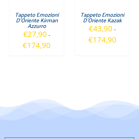
Tappeto Emozioni
Tappeto Emozioni
D’Oriente Kirman
D’Oriente Kazak
Azzurro
€
43,90
-
€
27,90
-
Fascia
€
174,90
Fascia
€
174,90
di
di
prezzo:
prezzo:
da
da
€43,90
€27,90
a
a
€174,90
€174,90