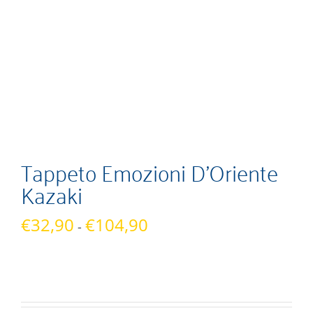
Tappeto Emozioni D’Oriente
Kazaki
Fascia
€
32,90
€
104,90
-
di
prezzo:
da
€32,90