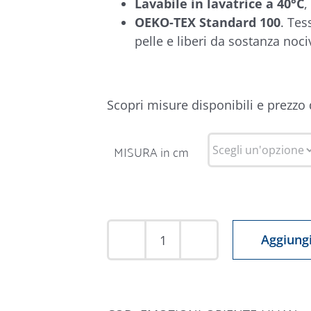
Lavabile in lavatrice a 40°C
,
OEKO-TEX Standard 100
. Tes
pelle e liberi da sostanza noci
Scopri misure disponibili e prezzo
MISURA in cm
Aggiungi
Tappeto
Emozioni
D'Oriente
Lilian