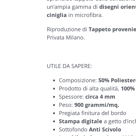
€174,90
un’ampia gamma di
disegni orien
ciniglia
in microfibra.
Riproduzione di
Tappeto provenien
Privata Milano.
UTILE DA SAPERE:
Composizione:
50% Poliester
Prodotto di alta qualità,
100% 
Spessore:
circa 4 mm
Peso:
900 grammi/mq.
Pregiata finitura del bordo
Stampa digitale
a getto d’inc
Sottofondo
Anti Scivolo