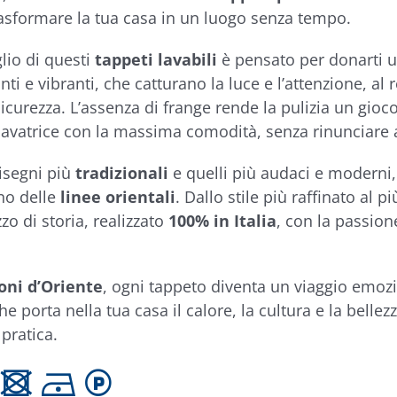
asformare la tua casa in un luogo senza tempo.
lio di questi
tappeti lavabili
è pensato per donarti un
anti e vibranti, che catturano la luce e l’attenzione, al 
 sicurezza. L’assenza di frange rende la pulizia un gioc
lavatrice con la massima comodità, senza rinunciare a
disegni più
tradizionali
e quelli più audaci e moderni,
ino delle
linee orientali
. Dallo stile più raffinato al 
zo di storia, realizzato
100% in Italia
, con la passion
oni d’Oriente
, ogni tappeto diventa un viaggio emozi
e porta nella tua casa il calore, la cultura e la bellez
pratica.
 U D L