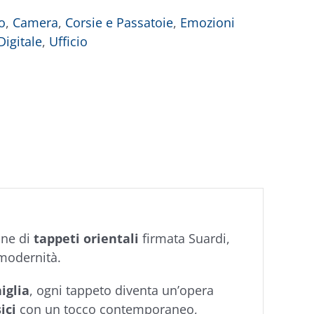
o
,
Camera
,
Corsie e Passatoie
,
Emozioni
igitale
,
Ufficio
ione di
tappeti orientali
firmata Suardi,
 modernità.
niglia
, ogni tappeto diventa un’opera
ici
con un tocco contemporaneo,