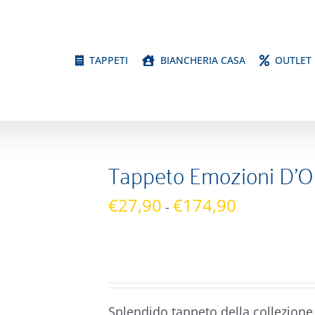
TAPPETI
BIANCHERIA CASA
OUTLET
Tappeto Emozioni D’Or
Fascia
€
27,90
€
174,90
-
di
prezzo:
da
€27,90
a
Splendido tappeto della collezione 