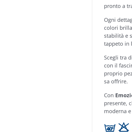
pronto a tr
Ogni dettag
colori brill
stabilità e
tappeto in 
Scegli tra 
con il fasc
proprio pez
sa offrire.
Con
Emozi
presente, ch
moderna e 
h H