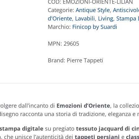
COD:
EMOZIONI-ORIENTE-LILIAN
quantità
Categorie:
Antique Style
,
Antiscivol
d'Oriente
,
Lavabili
,
Living
,
Stampa D
Marchio:
Finicop by Suardi
MPN:
29605
Brand:
Pierre Tappeti
volgere dall’incanto di
Emozioni d’Oriente
, la collez
isegno racconta una storia di tradizione, eleganza e
stampa digitale
su pregiato
tessuto jacquard
di ci
a, che unisce l’autenticità dei
tappeti persiani
e
class