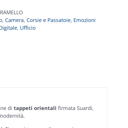
ARAMELLO
o
,
Camera
,
Corsie e Passatoie
,
Emozioni
igitale
,
Ufficio
ione di
tappeti orientali
firmata Suardi,
 modernità.