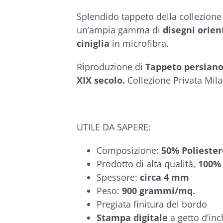
€78,90
5.00
su 5 su
base di
Splendido tappeto della collezione 
recensioni
un’ampia gamma di
disegni orien
ciniglia
in microfibra.
Riproduzione di
Tappeto persiano
XIX secolo.
Collezione Privata Mil
UTILE DA SAPERE:
Composizione:
50% Poliester
Prodotto di alta qualità,
100% 
Spessore:
circa 4 mm
Peso:
900 grammi/mq.
Pregiata finitura del bordo
Stampa digitale
a getto d’inc