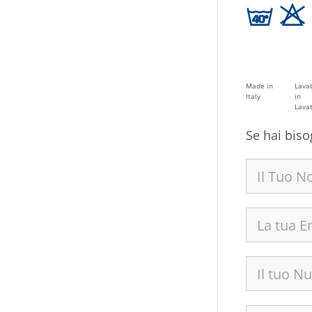
h H
Made in
Lavab
Italy
in
Lavat
Se hai biso