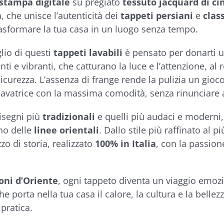
stampa digitale
su pregiato
tessuto jacquard
di ci
a, che unisce l’autenticità dei
tappeti persiani
e
class
asformare la tua casa in un luogo senza tempo.
lio di questi
tappeti lavabili
è pensato per donarti un
anti e vibranti, che catturano la luce e l’attenzione, al 
 sicurezza. L’assenza di frange rende la pulizia un gioc
lavatrice con la massima comodità, senza rinunciare a
disegni più
tradizionali
e quelli più audaci e moderni,
ino delle
linee orientali
. Dallo stile più raffinato al 
zo di storia, realizzato
100% in Italia
, con la passion
oni d’Oriente
, ogni tappeto diventa un viaggio emozi
e porta nella tua casa il calore, la cultura e la bellez
pratica.