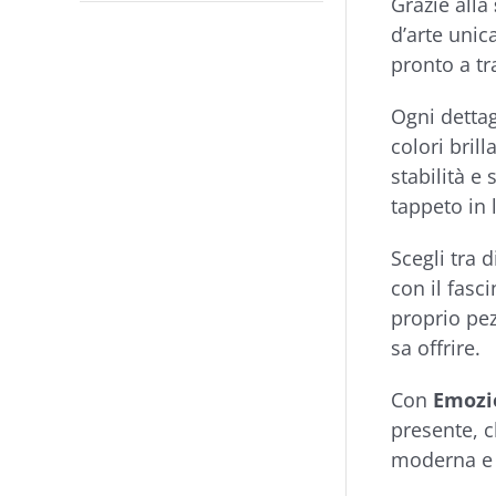
Grazie alla
d’arte unic
pronto a tr
Ogni dettag
colori brill
stabilità e
tappeto in 
Scegli tra 
con il fasc
proprio pez
sa offrire.
Con
Emozi
presente, ch
moderna e 