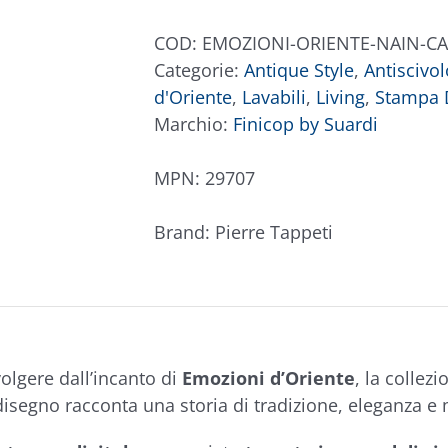
D'Oriente
Nain
COD:
EMOZIONI-ORIENTE-NAIN-C
Caramello
Categorie:
Antique Style
,
Antiscivol
quantità
d'Oriente
,
Lavabili
,
Living
,
Stampa D
Marchio:
Finicop by Suardi
MPN:
29707
Brand:
Pierre Tappeti
volgere dall’incanto di
Emozioni d’Oriente
, la collez
isegno racconta una storia di tradizione, eleganza e