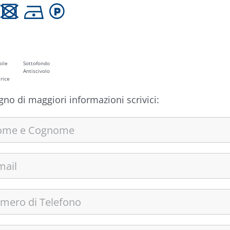
 U D L
ile
Sottofondo
Antiscivolo
rice
gno di maggiori informazioni scrivici: