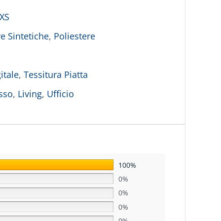
 XS
e Sintetiche
,
Poliestere
itale
,
Tessitura Piatta
sso
,
Living
,
Ufficio
100%
0%
0%
0%
0%