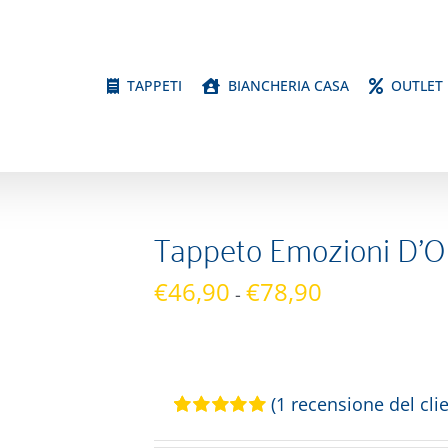
TAPPETI
BIANCHERIA CASA
OUTLET
Tappeto Emozioni D’O
Fascia
€
46,90
€
78,90
-
di
prezzo:
da
€46,90
(
1
recensione del clie
a
Valutato
1