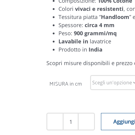
Composizione:
100% Cotone
Colori
vivaci e resistenti
, co
Tessitura piatta “
Handloom
” 
Spessore:
circa 4 mm
Peso:
900 grammi/mq
Lavabile in
lavatrice
Prodotto in
India
Scopri misure disponibili e prezzo
MISURA in cm
Aggiungi
Tappeto
Kelim