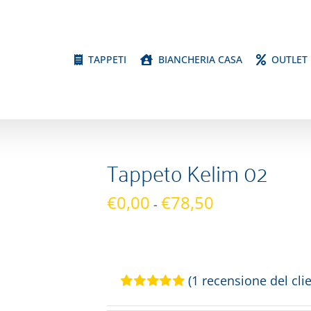
TAPPETI
BIANCHERIA CASA
OUTLET
Tappeto Kelim 02
Fascia
€
0,00
€
78,50
-
di
prezzo:
da
€0,00
(
1
recensione del clie
a
Valutato
1