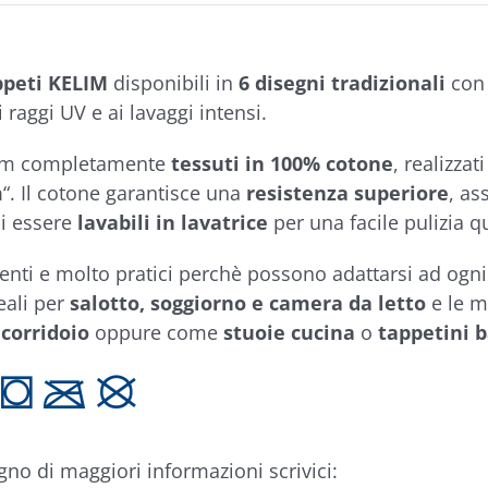
ppeti KELIM
disponibili in
6 disegni tradizionali
con 
i raggi UV e ai lavaggi intensi.
lim completamente
tessuti in 100% cotone
, realizzat
m
“. Il cotone garantisce una
resistenza superiore
, as
i essere
lavabili in lavatrice
per una facile pulizia q
enti e molto pratici perchè possono adattarsi ad ogni
eali per
salotto, soggiorno e camera da letto
e le m
e
corridoio
oppure come
stuoie cucina
o
tappetini 
 T C K
gno di maggiori informazioni scrivici: