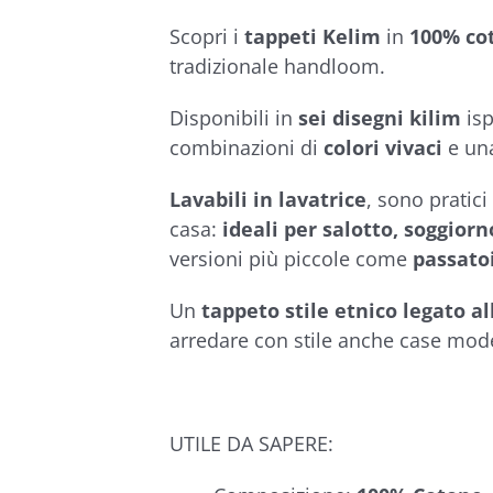
€78,50
5.00
su 5 su
base di
Scopri i
tappeti Kelim
in
100% co
recensioni
tradizionale handloom.
Disponibili in
sei disegni kilim
isp
combinazioni di
colori vivaci
e un
Lavabili in lavatrice
, sono pratici
casa:
ideali per salotto, soggior
versioni più piccole come
passatoi
Un
tappeto stile etnico legato al
arredare con stile anche case mod
UTILE DA SAPERE: