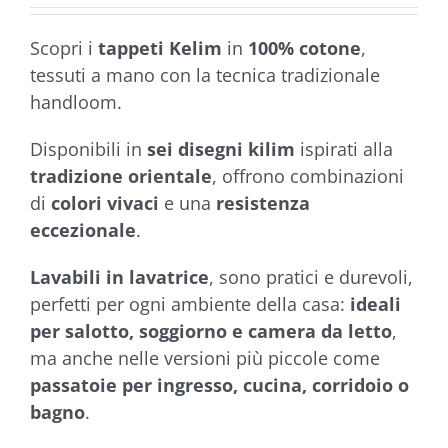
€78,50
5.00
su 5 su
base di
Scopri i
tappeti Kelim
in
100% cotone
,
recensioni
tessuti a mano con la tecnica tradizionale
handloom.
Disponibili in
sei disegni kilim
ispirati alla
tradizione orientale
, offrono combinazioni
di
colori vivaci
e una
resistenza
eccezionale
.
Lavabili in lavatrice
, sono pratici e durevoli,
perfetti per ogni ambiente della casa:
ideali
per salotto, soggiorno e camera da letto
,
ma anche nelle versioni più piccole come
passatoie per ingresso, cucina, corridoio o
bagno
.