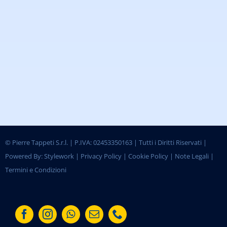
©
Pierre Tappeti S.r.l. | P.IVA: 02453350163 | Tutti i Diritti Riservati |
Powered By:
Stylework
|
Privacy Policy
|
Cookie Policy
|
Note Legali
|
Termini e Condizioni