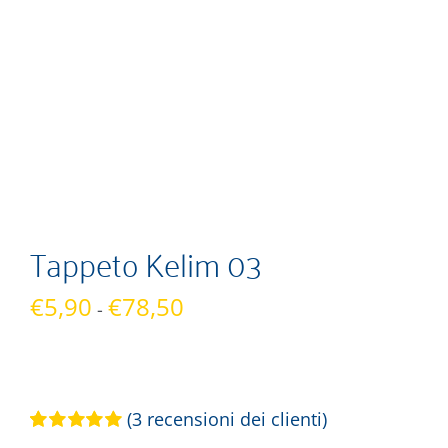
Tappeto Kelim 03
Fascia
€
5,90
€
78,50
-
di
prezzo:
da
€5,90
(
3
recensioni dei clienti)
a
Valutato
3