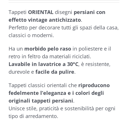
a
Tappeti
ORIENTAL
disegni
persiani con
€175,90
effetto vintage antichizzato
.
Perfetto per decorare tutti gli spazi della casa,
classici o moderni.
Ha un
morbido pelo raso
in poliestere e il
retro in feltro da materiali riciclati.
Lavabile in lavatrice a 30°C
, è resistente,
durevole e
facile da pulire
.
Tappeti classici orientali che
riproducono
fedelmente l’eleganza e i colori degli
originali tappeti persiani
.
Unisce stile, praticità e sostenibilità per ogni
tipo di arredamento.