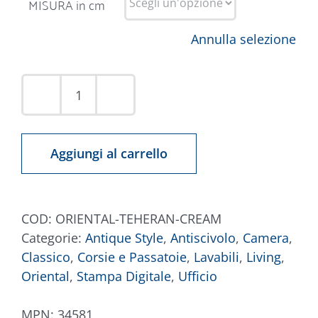
MISURA in cm
Annulla selezione
Tappeto
Oriental
Teheran
Aggiungi al carrello
Crema
Multicolore
quantità
COD:
ORIENTAL-TEHERAN-CREAM
Categorie:
Antique Style
,
Antiscivolo
,
Camera
,
Classico
,
Corsie e Passatoie
,
Lavabili
,
Living
,
Oriental
,
Stampa Digitale
,
Ufficio
MPN:
34581