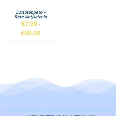
Sottotappeto –
Rete Antiscivolo
€
7,90
-
Fascia
€
69,90
di
prezzo:
da
€7,90
a
€69,90