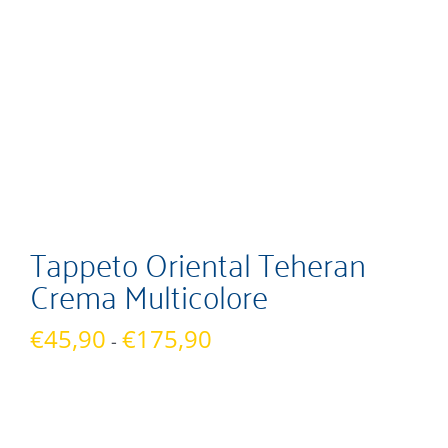
Tappeto Oriental Teheran
Crema Multicolore
Fascia
€
45,90
€
175,90
-
di
prezzo:
da
€45,90