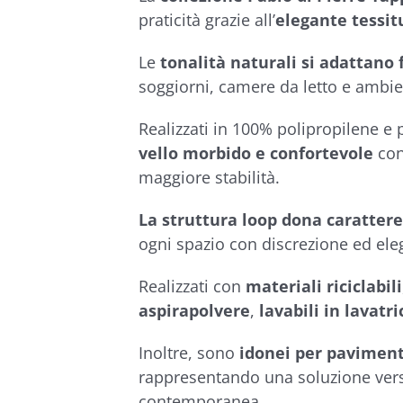
€254,90
praticità grazie all’
elegante tessitu
Le
tonalità naturali si adattano
soggiorni, camere da letto e ambie
Realizzati in 100% polipropilene e 
vello morbido e confortevole
co
maggiore stabilità.
La struttura loop dona caratter
ogni spazio con discrezione ed ele
Realizzati con
materiali riciclabili
aspirapolvere
,
lavabili in lavatri
Inoltre, sono
idonei per pavimen
rappresentando una soluzione versa
contemporanea.