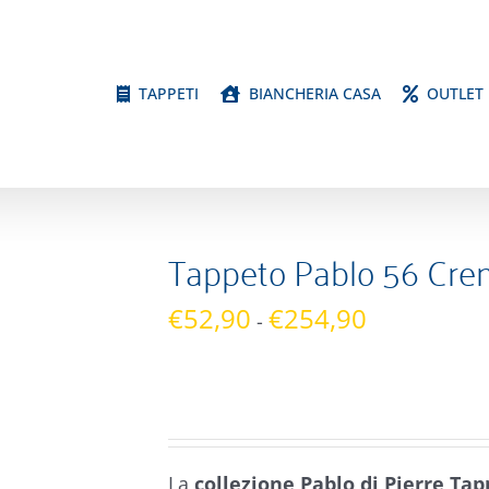
TAPPETI
BIANCHERIA CASA
OUTLET
Tappeto Pablo 56 Cr
Fascia
€
52,90
€
254,90
-
di
prezzo:
da
€52,90
a
La
collezione Pablo di Pierre Tap