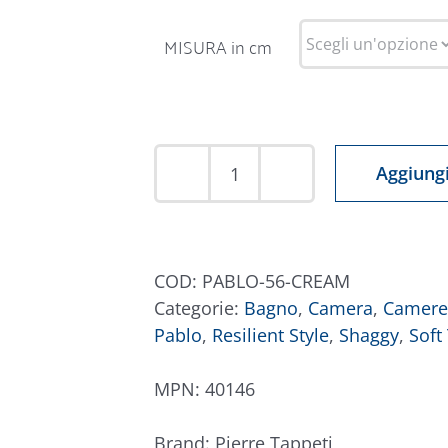
MISURA in cm
Aggiungi
Tappeto
Pablo
56
Crema
COD:
PABLO-56-CREAM
quantità
Categorie:
Bagno
,
Camera
,
Camere
Pablo
,
Resilient Style
,
Shaggy
,
Soft
MPN:
40146
Brand:
Pierre Tappeti