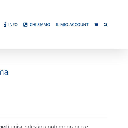
INFO
CHI SIAMO
IL MIO ACCOUNT
ema
peti
unisce design contemporaneo e