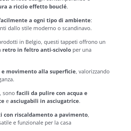
ra a riccio effetto bouclé
.
 facilmente a ogni tipo di ambiente
:
nti dallo stile moderno o scandinavo.
prodotti in Belgio, questi tappeti offrono un
n
retro in feltro anti-scivolo
per una
e e movimento alla superficie
, valorizzando
ganza.
, sono
facili da pulire con acqua e
ce
e
asciugabili in asciugatrice
.
ti con riscaldamento a pavimento
,
tile e funzionale per la casa