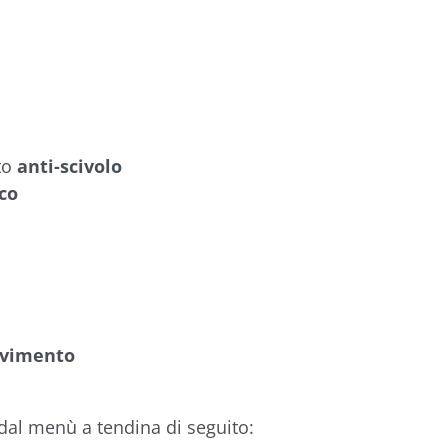
to
anti-scivolo
co
avimento
 dal menù a tendina di seguito: