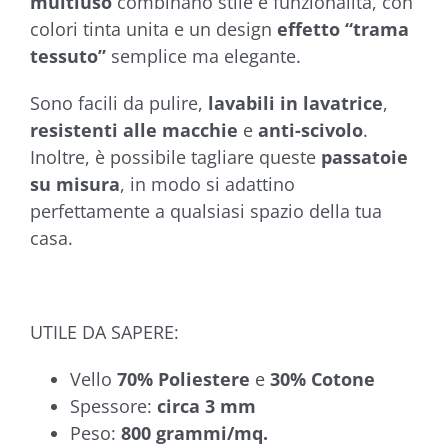
multiuso
combinano stile e funzionalità, con
colori tinta unita e un design
effetto “trama
tessuto”
semplice ma elegante.
Sono facili da pulire,
lavabili in lavatrice
,
resistenti alle macchie
e
anti-scivolo
.
Inoltre, è possibile tagliare queste
passatoie
su misura
, in modo si adattino
perfettamente a qualsiasi spazio della tua
casa.
UTILE DA SAPERE:
Vello
70% Poliestere
e
30% Cotone
Spessore:
circa 3 mm
Peso:
800 grammi/mq.