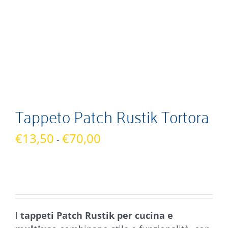
Tappeto Patch Rustik Tortora
Fascia
€
13,50
€
70,00
-
di
prezzo:
da
€13,50
a
I
tappeti Patch Rustik per cucina e
€70,00