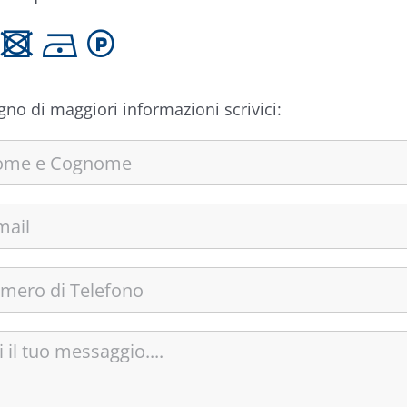
 U D L
gno di maggiori informazioni scrivici: