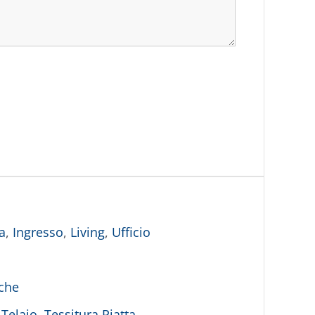
a
,
Ingresso
,
Living
,
Ufficio
iche
 Telaio
,
Tessitura Piatta