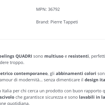
MPN:
36792
Brand:
Pierre Tappeti
Feelings QUADRI
sono
multiuso
e
resistenti
, perfet
dere troppo.
metrico contemporaneo
, gli
abbinamenti colori
so
lamour di modernità… senza dimenticare il
design it
in Italia per chi cerca un prodotto con buon rapporto 
-scivolo
che garantisce sicurezza e sono
lavabili in l
ne quotidiana.