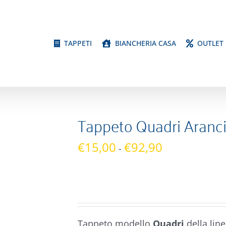
TAPPETI
BIANCHERIA CASA
OUTLET
Tappeto Quadri Aranc
Fascia
€
15,00
€
92,90
-
di
prezzo:
da
€15,00
a
Tappeto modello
Quadri
della lin