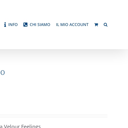
INFO
CHI SIAMO
IL MIO ACCOUNT
io
ea Velour Feelings.