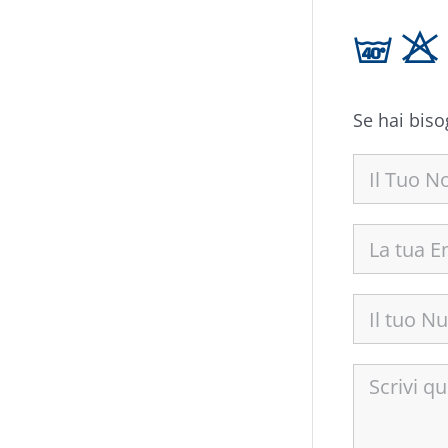
h H
Se hai biso