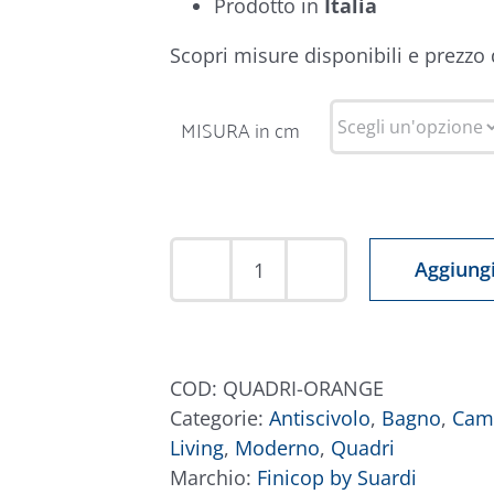
Prodotto in
Italia
Scopri misure disponibili e prezzo
MISURA in cm
Aggiungi
Tappeto
Quadri
Arancio
quantità
COD:
QUADRI-ORANGE
Categorie:
Antiscivolo
,
Bagno
,
Cam
Living
,
Moderno
,
Quadri
Marchio:
Finicop by Suardi