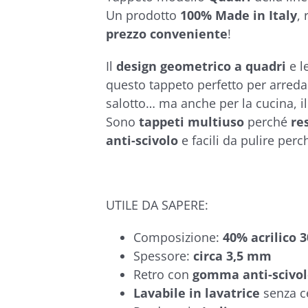
€92,90
Un prodotto
100% Made in Italy
,
prezzo conveniente
!
Il
design geometrico a quadri
e l
questo tappeto perfetto per arredar
salotto… ma anche per la cucina, il
Sono
tappeti multiuso
perché
re
anti-scivolo
e facili da pulire per
UTILE DA SAPERE:
Composizione:
40% acrilico 
Spessore:
circa 3,5 mm
Retro con
gomma anti-scivo
Lavabile in lavatrice
senza c