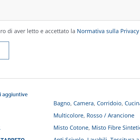
ro di aver letto e accettato la
Normativa sulla Privacy
i aggiuntive
Bagno
,
Camera
,
Corridoio
,
Cucin
Multicolore
,
Rosso / Arancione
E
Misto Cotone
,
Misto Fibre Sintet
 TAPPETO
Anti Scivolo
,
Lavabili
,
Tessitura a