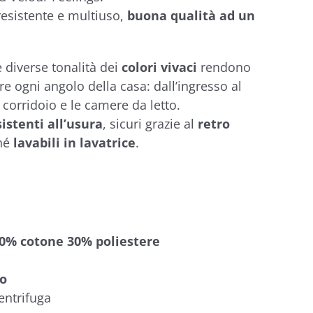
 resistente e multiuso,
buona qualità ad un
e diverse tonalità dei
colori vivaci
rendono
e ogni angolo della casa: dall’ingresso al
 corridoio e le camere da letto.
sistenti all’usura
, sicuri grazie al
retro
ché
lavabili in lavatrice
.
30% cotone 30% poliestere
lo
entrifuga