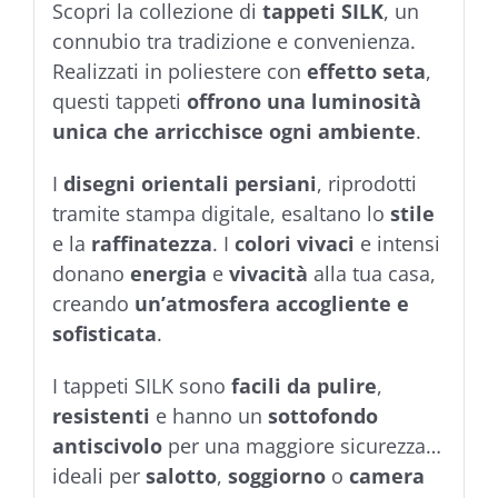
Scopri la collezione di
tappeti SILK
, un
connubio tra tradizione e convenienza.
Realizzati in poliestere con
effetto seta
,
questi tappeti
offrono una luminosità
unica che arricchisce ogni ambiente
.
I
disegni orientali persiani
, riprodotti
tramite stampa digitale, esaltano lo
stile
e la
raffinatezza
. I
colori vivaci
e intensi
donano
energia
e
vivacità
alla tua casa,
creando
un’atmosfera accogliente e
sofisticata
.
I tappeti SILK sono
facili da pulire
,
resistenti
e hanno un
sottofondo
antiscivolo
per una maggiore sicurezza…
ideali per
salotto
,
soggiorno
o
camera