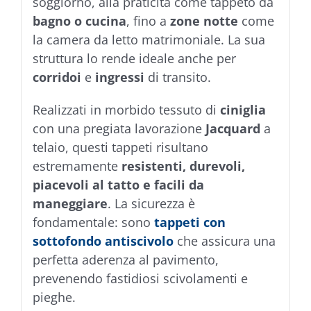
soggiorno, alla praticità come tappeto da
bagno o cucina
, fino a
zone notte
come
la camera da letto matrimoniale. La sua
struttura lo rende ideale anche per
corridoi
e
ingressi
di transito.
Realizzati in morbido tessuto di
ciniglia
con una pregiata lavorazione
Jacquard
a
telaio, questi tappeti risultano
estremamente
resistenti, durevoli,
piacevoli al tatto e facili da
maneggiare
. La sicurezza è
fondamentale: sono
tappeti con
sottofondo
antiscivolo
che assicura una
perfetta aderenza al pavimento,
prevenendo fastidiosi scivolamenti e
pieghe.