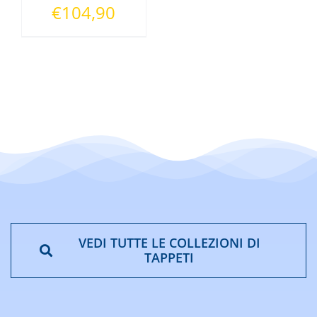
Fascia
€
104,90
di
prezzo:
da
€40,90
a
€104,90
VEDI TUTTE LE COLLEZIONI DI
TAPPETI