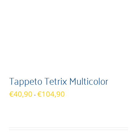
Tappeto Tetrix Multicolor
Fascia
€
40,90
€
104,90
-
di
prezzo:
da
€40,90
a