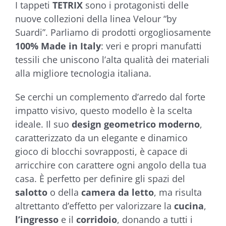
I tappeti
TETRIX
sono i protagonisti delle
€104,90
nuove collezioni della linea Velour “by
Suardi”. Parliamo di prodotti orgogliosamente
100% Made in Italy
: veri e propri manufatti
tessili che uniscono l’alta qualità dei materiali
alla migliore tecnologia italiana.
Se cerchi un complemento d’arredo dal forte
impatto visivo, questo modello è la scelta
ideale. Il suo
design geometrico moderno
,
caratterizzato da un elegante e dinamico
gioco di blocchi sovrapposti, è capace di
arricchire con carattere ogni angolo della tua
casa. È perfetto per definire gli spazi del
salotto
o della
camera da letto
, ma risulta
altrettanto d’effetto per valorizzare la
cucina
,
l’ingresso
e il
corridoio
, donando a tutti i