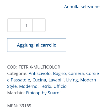
Annulla selezione
Tappeto
Tetrix
Multicolor
Aggiungi al carrello
quantità
COD:
TETRIX-MULTICOLOR
Categorie:
Antiscivolo
,
Bagno
,
Camera
,
Corsie
e Passatoie
,
Cucina
,
Lavabili
,
Living
,
Modern
Style
,
Moderno
,
Tetrix
,
Ufficio
Marchio:
Finicop by Suardi
MPN:
39169