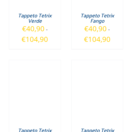
Tappeto Tetrix
Tappeto Tetrix
Verde
Fango
€
40,90
€
40,90
-
-
Fascia
Fascia
€
104,90
€
104,90
di
di
prezzo:
prezzo:
da
da
€40,90
€40,90
a
a
€104,90
€104,90
Tappeto Tetrix
Tappeto Tetrix