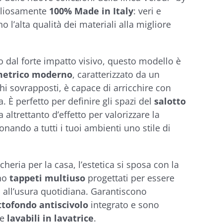
ogliosamente
100% Made in Italy
: veri e
o l’alta qualità dei materiali alla migliore
 dal forte impatto visivo, questo modello è
metrico moderno
, caratterizzato da un
hi sovrapposti, è capace di arricchire con
. È perfetto per definire gli spazi del
salotto
a altrettanto d’effetto per valorizzare la
donando a tutti i tuoi ambienti uno stile di
ncheria per la casa, l’estetica si sposa con la
no
tappeti multiuso
progettati per essere
i
all’usura quotidiana. Garantiscono
ttofondo antiscivolo
integrato e sono
te
lavabili in lavatrice
.