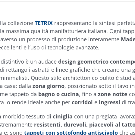
ella collezione
TETRIX
rappresentano la sintesi perfet
la massima qualità manifatturiera italiana. Ogni tapp
traverso un processo di produzione interamente
Made 
eccellenti e l’uso di tecnologie avanzate.
 distintivo è un audace
design geometrico contemp
 di rettangoli astratti e linee grafiche che creano una 
inimalisti. Questo stile architettonico pulito è studi
a casa: dalla
zona giorno
, posizionato sotto il tavoli
come tappeto da
bagno o cucina
, fino a
zone notte
co
ra lo rende ideale anche per
corridoi
e
ingressi
di tra
in morbido tessuto di
ciniglia
con una pregiata lavor
estremamente
resistenti, durevoli, piacevoli al tat
ale: sono
tappeti con
sottofondo
antiscivolo
che as