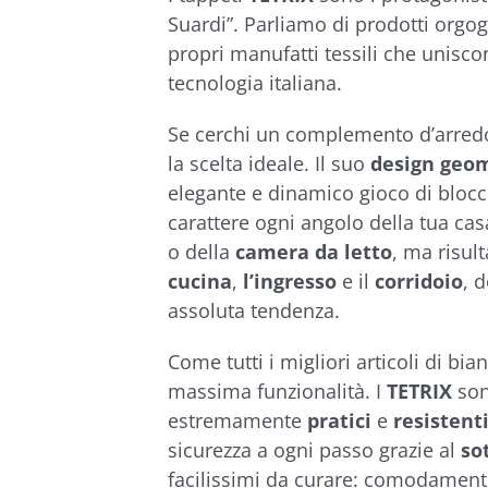
€104,90
Suardi”. Parliamo di prodotti org
propri manufatti tessili che uniscon
tecnologia italiana.
Se cerchi un complemento d’arredo
la scelta ideale. Il suo
design geo
elegante e dinamico gioco di blocc
carattere ogni angolo della tua casa
o della
camera da letto
, ma risult
cucina
,
l’ingresso
e il
corridoio
, 
assoluta tendenza.
Come tutti i migliori articoli di bia
massima funzionalità. I
TETRIX
so
estremamente
pratici
e
resistent
sicurezza a ogni passo grazie al
so
facilissimi da curare: comodamen