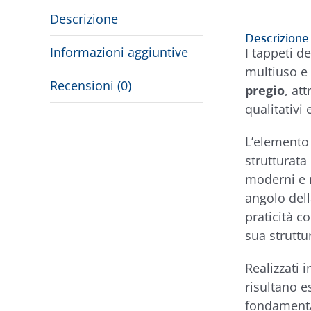
Descrizione
Descrizione
Informazioni aggiuntive
I tappeti d
multiuso e 
Recensioni (0)
pregio
, at
qualitativi 
L’elemento
strutturata
moderni e m
angolo dell
praticità 
sua struttu
Realizzati 
risultano 
fondament