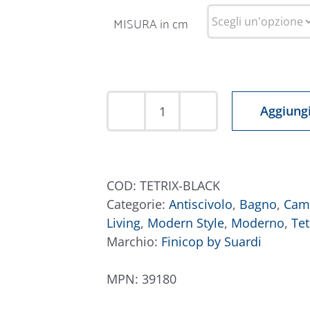
MISURA in cm
Aggiungi
Tappeto
Tetrix
Nero
quantità
COD:
TETRIX-BLACK
Categorie:
Antiscivolo
,
Bagno
,
Cam
Living
,
Modern Style
,
Moderno
,
Tet
Marchio:
Finicop by Suardi
MPN:
39180