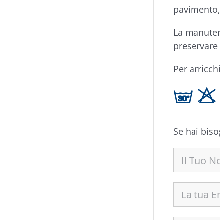
pavimento,
La manuten
preservare 
Per arricchi
g H
Se hai biso