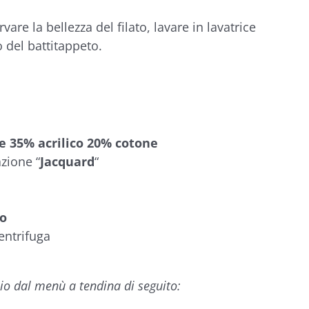
vare la bellezza del filato, lavare in lavatrice
o del battitappeto.
e 35% acrilico 20% cotone
azione “
Jacquard
“
lo
entrifuga
zio dal menù a tendina di seguito: