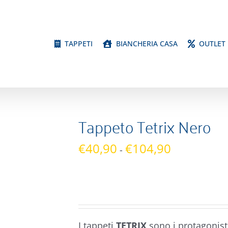
TAPPETI
BIANCHERIA CASA
OUTLET
Tappeto Tetrix Nero
Fascia
€
40,90
€
104,90
-
di
prezzo:
da
€40,90
a
I tappeti
TETRIX
sono i protagonisti