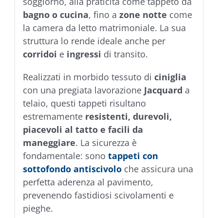
soggiorno, alla praticità come tappeto da
bagno o cucina
, fino a
zone notte
come
la camera da letto matrimoniale. La sua
struttura lo rende ideale anche per
corridoi
e
ingressi
di transito.
Realizzati in morbido tessuto di
ciniglia
con una pregiata lavorazione
Jacquard
a
telaio, questi tappeti risultano
estremamente
resistenti, durevoli,
piacevoli al tatto e facili da
maneggiare
. La sicurezza è
fondamentale: sono
tappeti con
sottofondo
antiscivolo
che assicura una
perfetta aderenza al pavimento,
prevenendo fastidiosi scivolamenti e
pieghe.