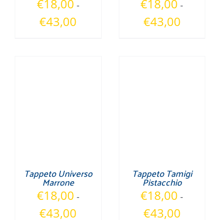
€
18,00
€
18,00
-
-
Fascia
Fascia
€
43,00
€
43,00
di
di
prezzo:
prezzo:
da
da
€18,00
€18,00
a
a
€43,00
€43,00
Tappeto Universo
Tappeto Tamigi
Marrone
Pistacchio
€
18,00
€
18,00
-
-
Fascia
Fascia
€
43,00
€
43,00