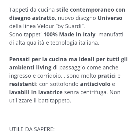
base di
Tappeti da cucina
stile contemporaneo con
recensioni
disegno astratto
, nuovo disegno
Universo
della linea Velour “by Suardi”.
Sono tappeti
100% Made in Italy
, manufatti
di alta qualità e tecnologia italiana.
Pensati per la cucina ma ideali per tutti gli
ambienti living
di passaggio come anche
ingresso e corridoio… sono molto
pratici
e
resistenti
: con sottofondo
antiscivolo
e
lavabili in lavatrice
senza centrifuga. Non
utilizzare il battitappeto.
UTILE DA SAPERE: