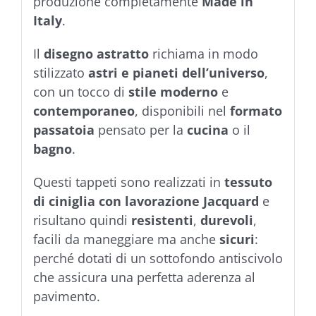
produzione completamente
Made in
Italy
.
Il
disegno astratto
richiama in modo
stilizzato
astri e pianeti dell’universo
,
con un tocco di
stile moderno
e
contemporaneo
, disponibili nel
formato
passatoia
pensato per la
cucina
o il
bagno
.
Questi tappeti sono realizzati in
tessuto
di ciniglia con lavorazione Jacquard
e
risultano quindi
resistenti
,
durevoli
,
facili da maneggiare ma anche
sicuri
:
perché dotati di un sottofondo antiscivolo
che assicura una perfetta aderenza al
pavimento.