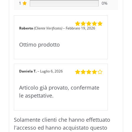
1
0%
Roberto
(Cliente Verificato)
–
Febbraio 19, 2026
Valutato
5
su
5
Ottimo prodotto
Daniela T.
–
Luglio 6, 2026
Valutato
4
su 5
Articolo già provato, confermate
le aspettative.
Solamente clienti che hanno effettuato
l'accesso ed hanno acquistato questo