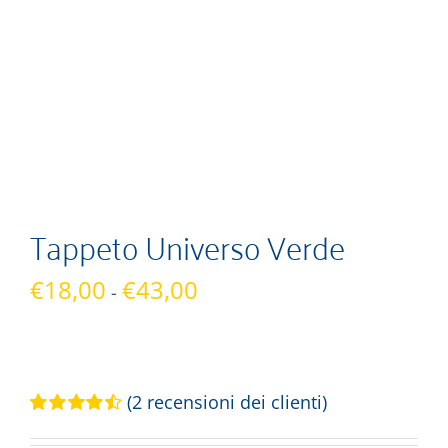
Tappeto Universo Verde
Fascia
€
18,00
€
43,00
-
di
prezzo:
da
€18,00
(
2
recensioni dei clienti)
a
Valutato
2
€43,00
4.50
su 5 su