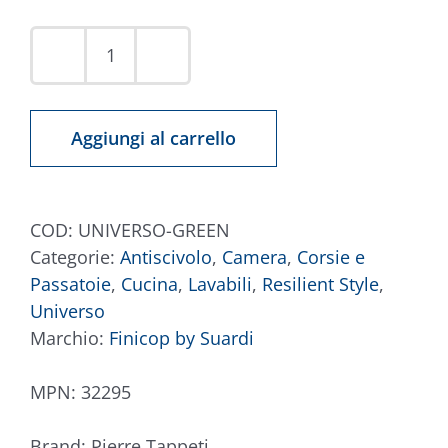
Tappeto
Universo
Verde
Aggiungi al carrello
quantità
COD:
UNIVERSO-GREEN
Categorie:
Antiscivolo
,
Camera
,
Corsie e
Passatoie
,
Cucina
,
Lavabili
,
Resilient Style
,
Universo
Marchio:
Finicop by Suardi
MPN:
32295
Brand:
Pierre Tappeti