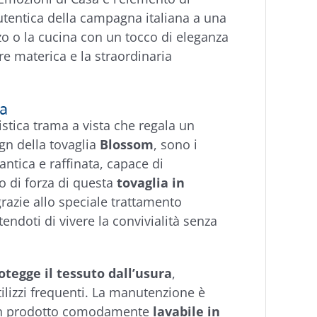
autentica della campagna italiana a una
zo o la cucina con un tocco di eleganza
re materica e la straordinaria
ia
istica trama a vista che regala un
ign della tovaglia
Blossom
, sono i
ntica e raffinata, capace di
o di forza di questa
tovaglia in
grazie allo speciale trattamento
endoti di vivere la convivialità senza
otegge il tessuto dall’usura
,
lizzi frequenti. La manutenzione è
i un prodotto comodamente
lavabile in