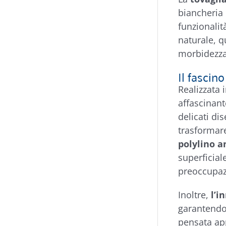
biancheria 
funzionalit
naturale, q
morbidezza 
Il fascin
Realizzata 
affascinant
delicati di
trasformare
polylino 
superficial
preoccupaz
Inoltre,
l’i
garantendo
pensata ap