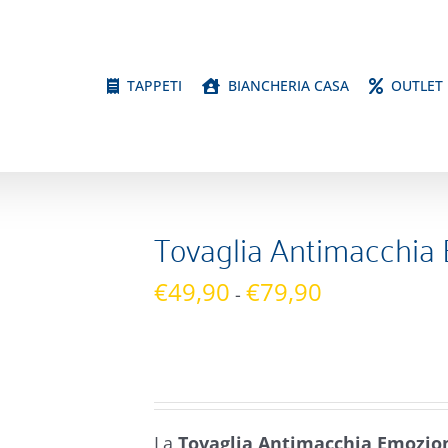
TAPPETI
BIANCHERIA CASA
OUTLET
Tovaglia Antimacch
Fascia
€
49,90
€
79,90
-
di
prezzo:
da
€49,90
a
La
Tovaglia Antimacchia Emozio