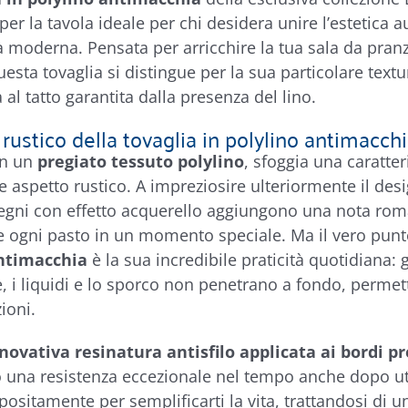
per la tavola ideale per chi desidera unire l’estetica 
à moderna. Pensata per arricchire la tua sala da pran
uesta tovaglia si distingue per la sua particolare textu
al tatto garantita dalla presenza del lino.
o rustico della tovaglia in polylino antimacch
in un
pregiato tessuto polylino
, sfoggia una caratter
e aspetto rustico. A impreziosire ulteriormente il des
segni con effetto acquerello aggiungono una nota roma
 ogni pasto in un momento speciale. Ma il vero punt
antimacchia
è la sua incredibile praticità quotidiana: 
e, i liquidi e lo sporco non penetrano a fondo, permett
ioni.
nnovativa resinatura antisfilo applicata ai bordi pr
 una resistenza eccezionale nel tempo anche dopo uti
positamente per semplificarti la vita, trattandosi d