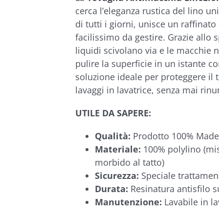
€79,90
cerca l’eleganza rustica del lino un
di tutti i giorni, unisce un raffinato
facilissimo da gestire. Grazie allo 
liquidi scivolano via e le macchie 
pulire la superficie in un istante 
soluzione ideale per proteggere il 
lavaggi in lavatrice, senza mai rinu
UTILE DA SAPERE:
Qualità:
Prodotto 100% Made i
Materiale:
100% polylino (mis
morbido al tatto)
Sicurezza:
Speciale trattamen
Durata:
Resinatura antisfilo s
Manutenzione:
Lavabile in la