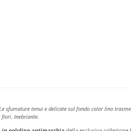
 Le sfumature tenui e delicate sul fondo color lino trasm
 fiori. Inebriante.
a in polylino antimacchia
della esclusiva collezione 