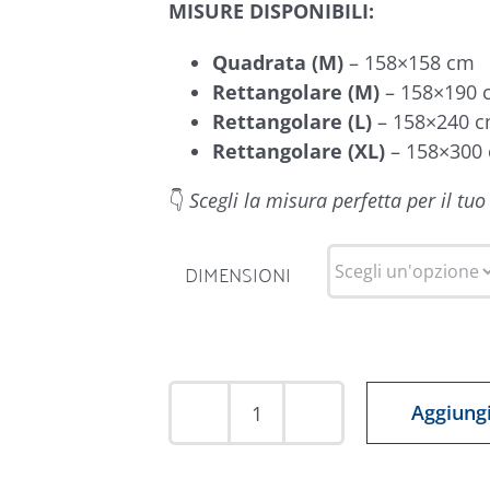
MISURE DISPONIBILI:
Quadrata (M)
– 158×158 cm
Rettangolare (M)
– 158×190 
Rettangolare (L)
– 158×240 
Rettangolare (XL)
– 158×300
👇
Scegli la misura perfetta per il tu
DIMENSIONI
Aggiungi
Tovaglia
Antimacchia
EMOZIONI