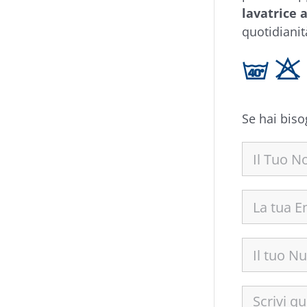
lavatrice 
quotidianità
h H 
Se hai biso