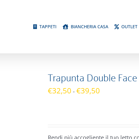
TAPPETI
BIANCHERIA CASA
OUTLET
Trapunta Double Face 
Fascia
€
32,50
€
39,50
-
di
prezzo:
da
€32,50
a
Rendi più accogliente il tuo letto 