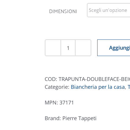
DIMENSIONI
Aggiungi
Trapunta
Double
Face
Tortora
COD:
TRAPUNTA-DOUBLEFACE-BEI
e
Categorie:
Biancheria per la casa
,
Avorio
quantità
MPN:
37171
Brand:
Pierre Tappeti