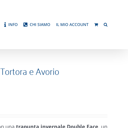
INFO
CHI SIAMO
IL MIO ACCOUNT
Tortora e Avorio
con una
trapunta invernale Double Face
, un