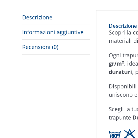
Descrizione
Descrizione
Informazioni aggiuntive
Scopri la
c
materiali di
Recensioni (0)
Ogni trapu
gr/m²
, ide
duraturi
, 
Disponibili
uniscono es
Scegli la t
trapunte
D
g H