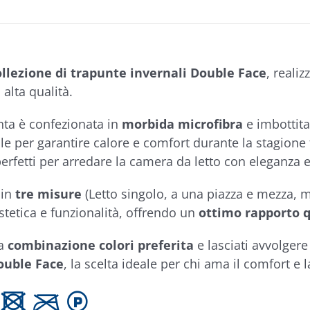
ollezione di trapunte invernali Double Face
, reali
 alta qualità.
nta è confezionata in
morbida microfibra
e imbottit
ale per garantire calore e comfort durante la stagione
perfetti per arredare la camera da letto con eleganza e 
 in
tre misure
(Letto singolo, a una piazza e mezza, 
tetica e funzionalità, offrendo un
ottimo rapporto q
ua
combinazione colori preferita
e lasciati avvolgere
ouble Face
, la scelta ideale per chi ama il comfort e l
 U C L