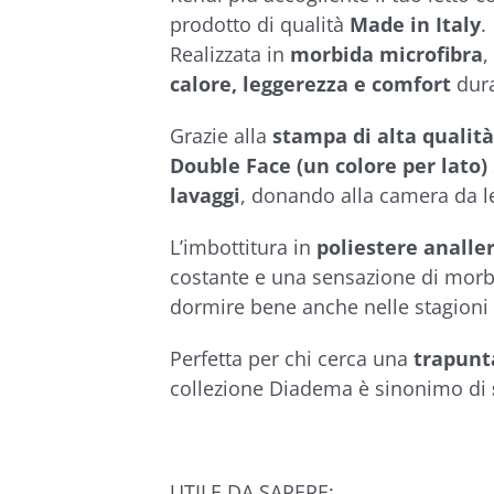
€39,50
prodotto di qualità
Made in Italy
.
Realizzata in
morbida microfibra
,
calore, leggerezza e comfort
dura
Grazie alla
stampa di alta qualità
Double Face (un colore per lato)
lavaggi
, donando alla camera da l
L’imbottitura in
poliestere analle
costante e una sensazione di morbi
dormire bene anche nelle stagioni 
Perfetta per chi cerca una
trapunta
collezione Diadema è sinonimo di
UTILE DA SAPERE: