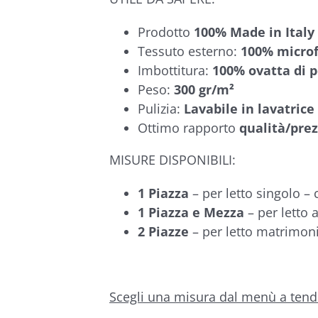
Prodotto
100%
Made in Italy
Tessuto esterno:
100% microf
Imbottitura:
100% ovatta di p
Peso:
300 gr/m²
Pulizia:
Lavabile in lavatrice
Ottimo rapporto
qualità/pre
MISURE DISPONIBILI:
1 Piazza
– per letto singolo –
1 Piazza e Mezza
– per letto 
2 Piazze
– per letto matrimon
Scegli una misura dal menù a tendi