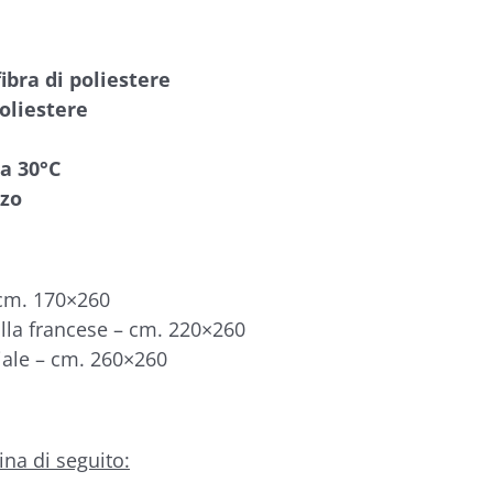
ibra di poliestere
oliestere
 a 30°C
zzo
 cm. 170×260
alla francese – cm. 220×260
iale – cm. 260×260
na di seguito: