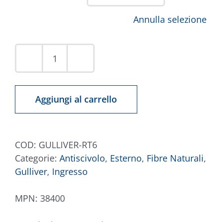
Annulla selezione
Zerbino
Gulliver
RT6
Aggiungi al carrello
cane
gatto
quantità
COD:
GULLIVER-RT6
Categorie:
Antiscivolo
,
Esterno
,
Fibre Naturali
,
Gulliver
,
Ingresso
MPN:
38400