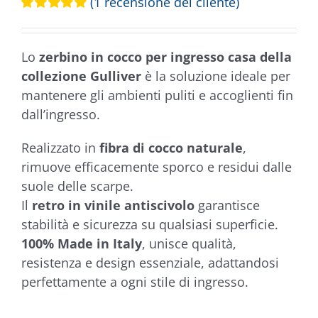
(
1
recensione del cliente)
Valutato
1
5.00
su 5 su
base di
Lo
zerbino in cocco per ingresso casa della
recensioni
collezione Gulliver
è la soluzione ideale per
mantenere gli ambienti puliti e accoglienti fin
dall’ingresso.
Realizzato in
fibra di cocco naturale
,
rimuove efficacemente sporco e residui dalle
suole delle scarpe.
Il
retro in vinile antiscivolo
garantisce
stabilità e sicurezza su qualsiasi superficie.
100% Made in Italy
, unisce qualità,
resistenza e design essenziale, adattandosi
perfettamente a ogni stile di ingresso.