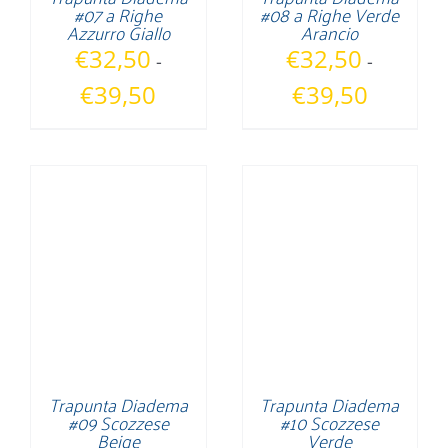
#07 a Righe
#08 a Righe Verde
Azzurro Giallo
Arancio
€
32,50
€
32,50
-
-
Fascia
Fascia
€
39,50
€
39,50
di
di
prezzo:
prezzo:
da
da
€32,50
€32,50
a
a
€39,50
€39,50
Trapunta Diadema
Trapunta Diadema
#09 Scozzese
#10 Scozzese
Beige
Verde