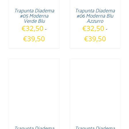
Trapunta Diadema
Trapunta Diadema
#05 Moderna
#06 Moderna Blu
Verde Blu
Azzurro
€
32,50
€
32,50
-
-
Fascia
Fascia
€
39,50
€
39,50
di
di
prezzo:
prezzo:
da
da
€32,50
€32,50
a
a
€39,50
€39,50
Trapunta Diadema
Trapunta Diadema