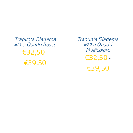
Trapunta Diadema
Trapunta Diadema
#21 a Quadri Rosso
#22 a Quadri
Multicolore
€
32,50
-
€
32,50
-
Fascia
€
39,50
Fascia
€
39,50
di
di
prezzo:
prezzo:
da
da
€32,50
€32,50
a
a
€39,50
€39,50