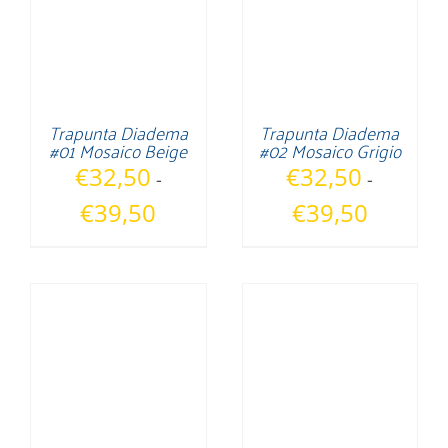
Trapunta Diadema
Trapunta Diadema
#01 Mosaico Beige
#02 Mosaico Grigio
€
32,50
€
32,50
-
-
Fascia
Fascia
€
39,50
€
39,50
di
di
prezzo:
prezzo:
da
da
€32,50
€32,50
a
a
€39,50
€39,50