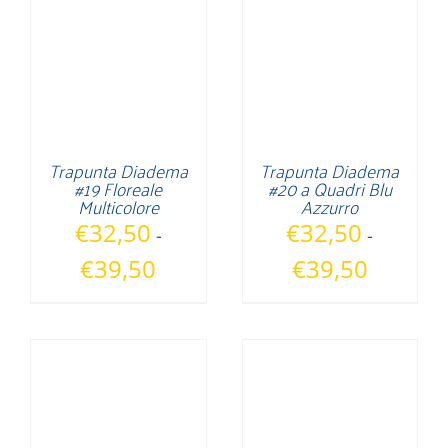
€39,50
€39,50
Trapunta Diadema
Trapunta Diadema
#19 Floreale
#20 a Quadri Blu
Multicolore
Azzurro
€
32,50
€
32,50
-
-
Fascia
Fascia
€
39,50
€
39,50
di
di
prezzo:
prezzo:
da
da
€32,50
€32,50
a
a
€39,50
€39,50