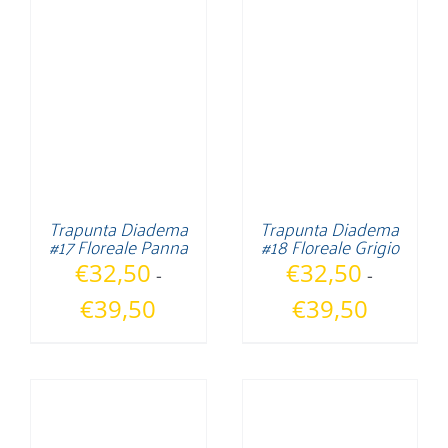
€32,50
€32,50
a
a
€39,50
€39,50
Trapunta Diadema
Trapunta Diadema
#17 Floreale Panna
#18 Floreale Grigio
€
32,50
€
32,50
-
-
Fascia
Fascia
€
39,50
€
39,50
di
di
prezzo:
prezzo:
da
da
€32,50
€32,50
a
a