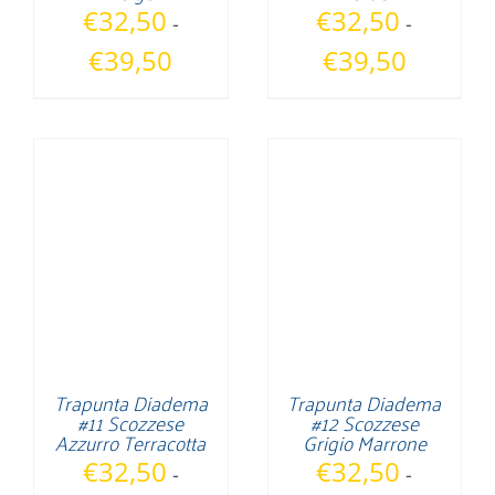
€
32,50
€
32,50
-
-
Fascia
Fascia
€
39,50
€
39,50
di
di
prezzo:
prezzo:
da
da
€32,50
€32,50
a
a
€39,50
€39,50
Trapunta Diadema
Trapunta Diadema
#11 Scozzese
#12 Scozzese
Azzurro Terracotta
Grigio Marrone
€
32,50
€
32,50
-
-