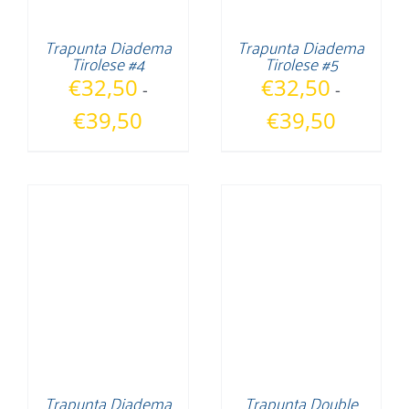
Trapunta Diadema
Trapunta Diadema
Tirolese #4
Tirolese #5
€
32,50
€
32,50
-
-
Fascia
Fascia
€
39,50
€
39,50
di
di
prezzo:
prezzo:
da
da
€32,50
€32,50
a
a
€39,50
€39,50
Trapunta Diadema
Trapunta Double