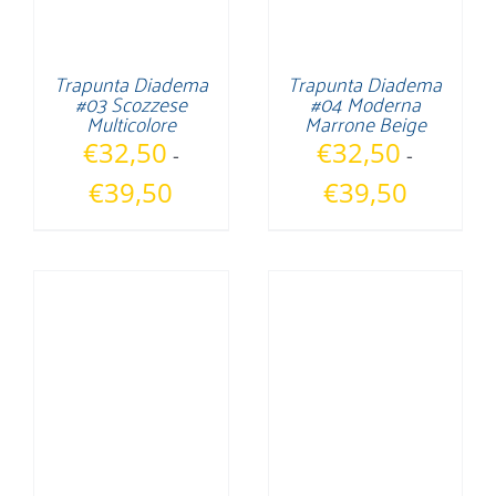
Trapunta Diadema
Trapunta Diadema
#03 Scozzese
#04 Moderna
Multicolore
Marrone Beige
€
32,50
€
32,50
-
-
Fascia
Fascia
€
39,50
€
39,50
di
di
prezzo:
prezzo:
da
da
€32,50
€32,50
a
a
€39,50
€39,50