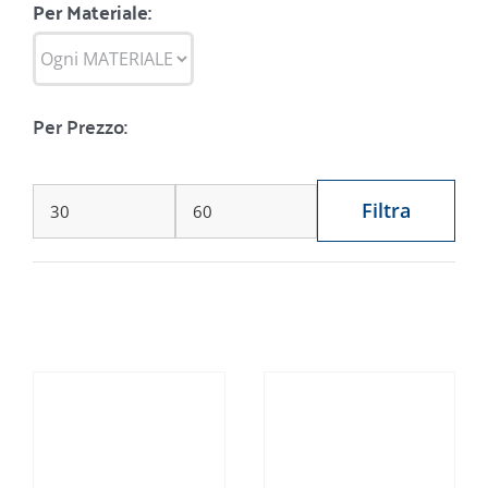
Per Materiale:
Per Prezzo:
Filtra
Prezzo
Prezzo
Min
Max