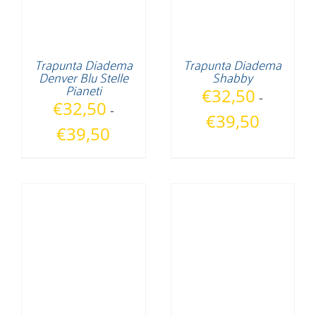
Trapunta Diadema
Trapunta Diadema
Denver Blu Stelle
Shabby
Pianeti
€
32,50
-
€
32,50
-
Fascia
€
39,50
Fascia
€
39,50
di
di
prezzo:
prezzo:
da
da
€32,50
€32,50
a
a
€39,50
€39,50