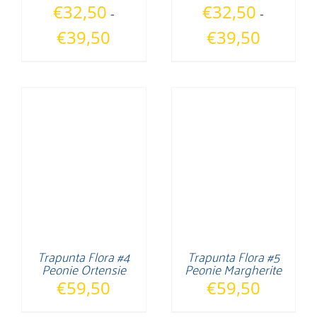
€
32,50
€
32,50
-
-
Fascia
Fascia
€
39,50
€
39,50
di
di
prezzo:
prezzo:
da
da
€32,50
€32,50
a
a
€39,50
€39,50
Trapunta Flora #4
Trapunta Flora #5
Peonie Ortensie
Peonie Margherite
€
59,50
€
59,50