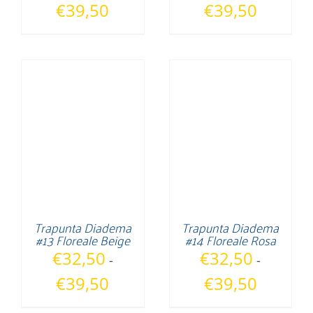
Fascia
Fascia
€
39,50
€
39,50
di
di
prezzo:
prezzo:
da
da
€32,50
€32,50
a
a
€39,50
€39,50
Trapunta Diadema
Trapunta Diadema
#13 Floreale Beige
#14 Floreale Rosa
€
32,50
€
32,50
-
-
Fascia
Fascia
€
39,50
€
39,50
di
di