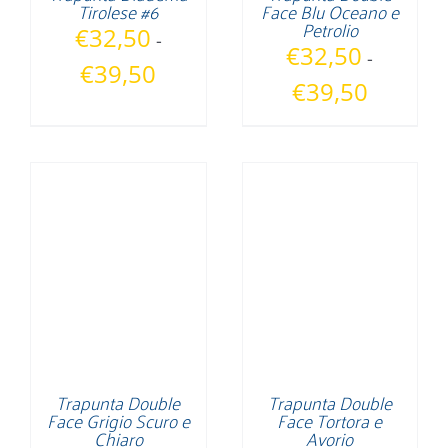
Tirolese #6
Face Blu Oceano e
Petrolio
€
32,50
-
€
32,50
-
Fascia
€
39,50
Fascia
€
39,50
di
di
prezzo:
prezzo:
da
da
€32,50
€32,50
a
a
€39,50
€39,50
Trapunta Double
Trapunta Double
Face Grigio Scuro e
Face Tortora e
Chiaro
Avorio