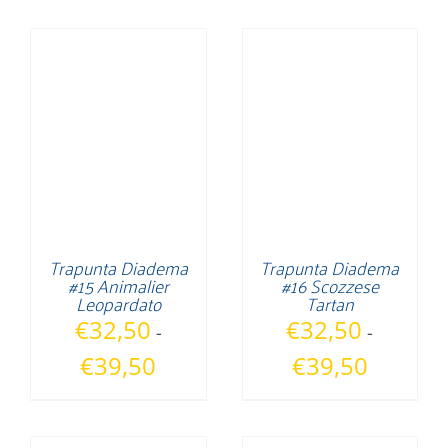
prezzo:
prezzo:
da
da
€32,50
€32,50
a
a
€39,50
€39,50
Trapunta Diadema
Trapunta Diadema
#15 Animalier
#16 Scozzese
Leopardato
Tartan
€
32,50
€
32,50
-
-
Fascia
Fascia
€
39,50
€
39,50
di
di
prezzo:
prezzo:
da
da