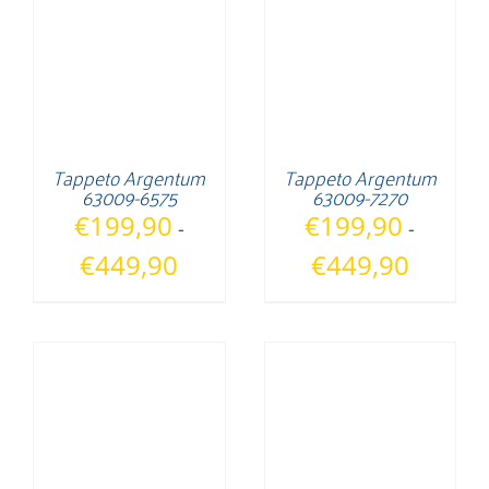
€125,90
Tappeto Argentum
Tappeto Argentum
63009-6575
63009-7270
€
199,90
€
199,90
-
-
Fascia
Fascia
€
449,90
€
449,90
di
di
prezzo:
prezzo:
da
da
€199,90
€199,90
a
a
€449,90
€449,90