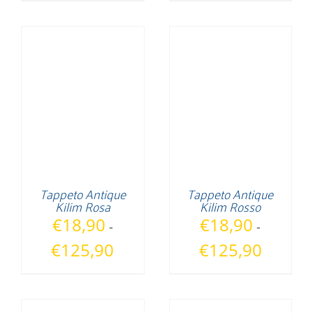
prezzo:
prezzo:
da
da
€18,90
€18,90
a
a
€125,90
€125,90
Tappeto Antique
Tappeto Antique
Kilim Rosa
Kilim Rosso
€
18,90
€
18,90
-
-
Fascia
Fascia
€
125,90
€
125,90
di
di
prezzo:
prezzo:
da
da