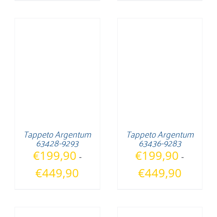
era:
è:
prezzo:
€449,90.
€330,0
da
€199,90
a
€449,90
Tappeto Argentum
Tappeto Argentum
63428-9293
63436-9283
€
199,90
€
199,90
-
-
Fascia
Fascia
€
449,90
€
449,90
di
di
prezzo:
prezzo:
da
da