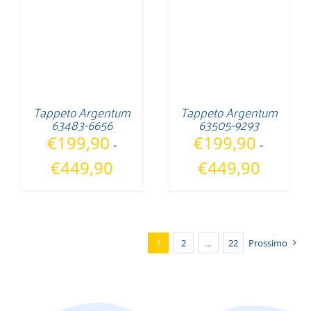
€615,90
Tappeto Argentum
Tappeto Argentum
63483-6656
63505-9293
€
199,90
€
199,90
-
-
Fascia
Fascia
€
449,90
€
449,90
di
di
prezzo:
prezzo:
da
da
€199,90
€199,90
1
2
…
22
Prossimo
a
a
€449,90
€449,90