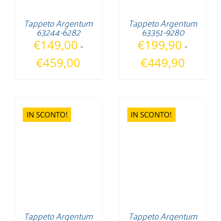
Tappeto Argentum
Tappeto Argentum
63244-6282
63351-9280
€
149,00
€
199,90
-
-
Fascia
Fascia
€
459,00
€
449,90
di
di
prezzo:
prezzo:
da
da
€149,00
€199,90
IN SCONTO!
IN SCONTO!
a
a
€459,00
€449,90
Tappeto Argentum
Tappeto Argentum