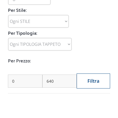
Per Stile:
Per Tipologia:
Per Prezzo:
Filtra
Prezzo
Prezzo
Min
Max