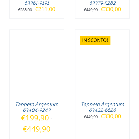
63361-9191
63379-5282
Il
Il
Il
Il
€
211,00
€
330,00
€
285,90
€
449,90
prezzo
prezzo
prezzo
prezzo
originale
attuale
originale
attuale
era:
è:
era:
è:
IN SCONTO!
€285,90.
€211,00.
€449,90.
€330,0
Tappeto Argentum
Tappeto Argentum
63404-9243
63422-6626
Il
Il
€
199,90
€
330,00
€
449,90
-
prezzo
prezzo
Fascia
€
449,90
originale
attuale
di