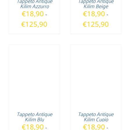
Tappeto Antique
Tappeto Antique
Kilim Azzurro
Kilim Beige
€
18,90
€
18,90
-
-
Fascia
Fascia
€
125,90
€
125,90
di
di
prezzo:
prezzo:
da
da
€18,90
€18,90
a
a
€125,90
€125,90
Tappeto Antique
Tappeto Antique
Kilim Blu
Kilim Cuoio
€
18,90
€
18,90
-
-