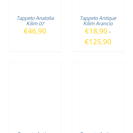
Tappeto Anatolia
Tappeto Antique
Kilim 07
Kilim Arancio
€
46,90
€
18,90
-
Fascia
€
125,90
di
prezzo:
da
€18,90
a
€125,90