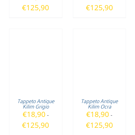
Fascia
Fascia
€
125,90
€
125,90
di
di
prezzo:
prezzo:
da
da
€18,90
€18,90
a
a
€125,90
€125,90
Tappeto Antique
Tappeto Antique
Kilim Grigio
Kilim Ocra
€
18,90
€
18,90
-
-
Fascia
Fascia
€
125,90
€
125,90
di
di