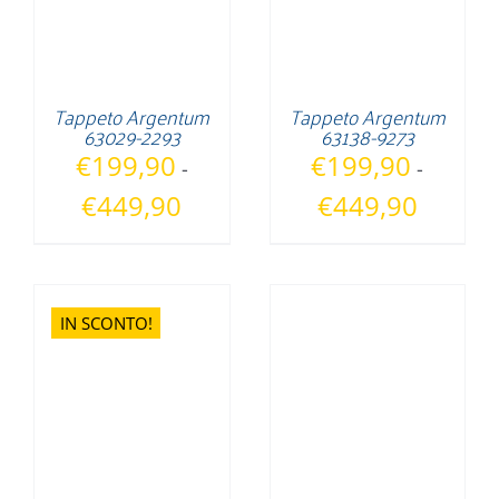
Tappeto Argentum
Tappeto Argentum
63029-2293
63138-9273
€
199,90
€
199,90
-
-
Fascia
Fascia
€
449,90
€
449,90
di
di
prezzo:
prezzo:
da
da
€199,90
€199,90
IN SCONTO!
a
a
€449,90
€449,90