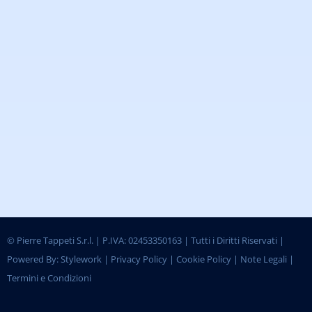
©
Pierre Tappeti S.r.l. | P.IVA: 02453350163 | Tutti i Diritti Riservati |
Powered By:
Stylework
|
Privacy Policy
|
Cookie Policy
|
Note Legali
|
Termini e Condizioni